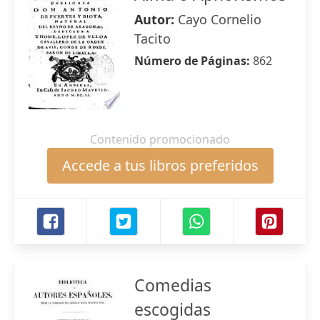
Autor:
Cayo Cornelio
Tacito
Número de Páginas:
862
Contenido promocionado
Accede a tus libros preferidos
Comedias
escogidas