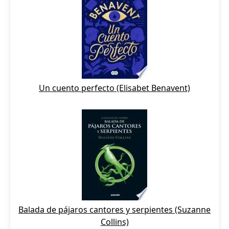
Un cuento perfecto (Elisabet Benavent)
Balada de pájaros cantores y serpientes (Suzanne
Collins)