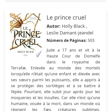
Le prince cruel
Autor:
Holly Black ,
Leslie Damant-jeandel
Número de Páginas:
503
Jude a 17 ans et vit à la
Haute Cour de Domelfe
dans le royaume de
Terrafæ. Enlevée au monde des mortels
lorsqu’elle n’était qu’une enfant et élevée avec
ses sœurs parmi les puissants, elle a appris à
se protéger des sortilèges et à se battre à
l’épée. Pourtant, elle subit jour après jour les
moqueries et les insultes. Car elle n’est qu’une
humaine, vouée à la mort, dans un monde où
règnent les Fæs, créatures sublimes,