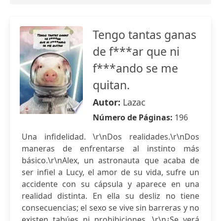
Tengo tantas ganas
de f***ar que ni
f***ando se me
quitan.
Autor:
Lazac
Número de Páginas:
196
Una infidelidad. \r\nDos realidades.\r\nDos
maneras de enfrentarse al instinto más
básico.\r\nAlex, un astronauta que acaba de
ser infiel a Lucy, el amor de su vida, sufre un
accidente con su cápsula y aparece en una
realidad distinta. En ella su desliz no tiene
consecuencias; el sexo se vive sin barreras y no
existen tabúes ni prohibiciones. \r\n¿Se verá