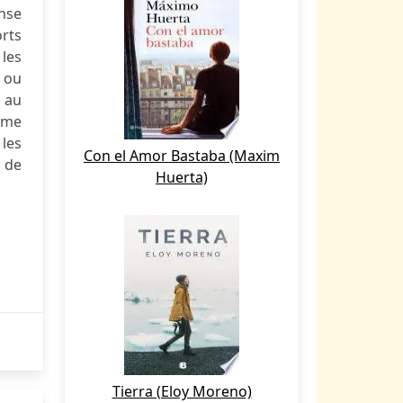
nse
orts
 les
, ou
d au
ome
les
Con el Amor Bastaba (Maxim
r de
Huerta)
Tierra (Eloy Moreno)