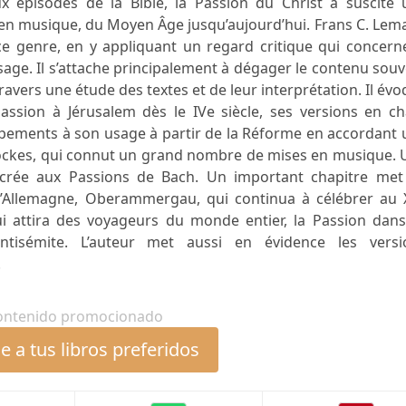
pisodes de la Bible, la Passion du Christ a suscité 
n musique, du Moyen Âge jusqu’aujourd’hui. Frans C. Lema
 ce genre, en y appliquant un regard critique qui concern
age. Il s’attache principalement à dégager le contenu sou
 travers une étude des textes et de leur interprétation. Il év
Passion à Jérusalem dès le IVe siècle, ses versions en c
pements à son usage à partir de la Réforme en accordant 
Brockes, qui connut un grand nombre de mises en musique.
acrée aux Passions de Bach. Un important chapitre met
e d’Allemagne, Oberammergau, qui continua à célébrer au 
qui attira des voyageurs du monde entier, la Passion dan
antisémite. L’auteur met aussi en évidence les versi
.
ontenido promocionado
 a tus libros preferidos