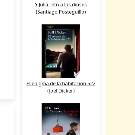
Y Julia retó a los dioses
(Santiago Posteguillo)
El enigma de la habitación 622
(Joël Dicker)