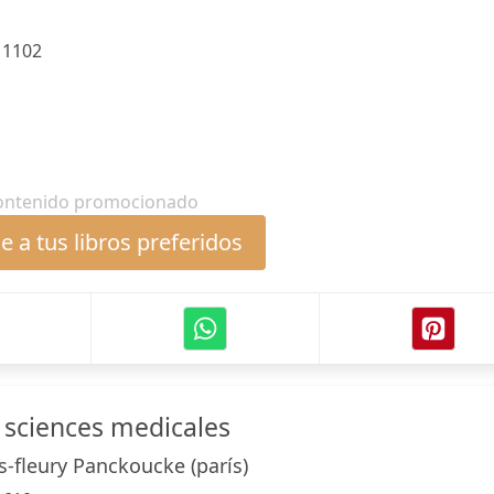
i
:
1102
ontenido promocionado
 a tus libros preferidos
s sciences medicales
s-fleury Panckoucke (parís)