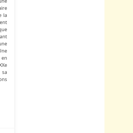
une
ire
e la
vent
oque
hant
une
 Une
 en
XXe
s sa
ons