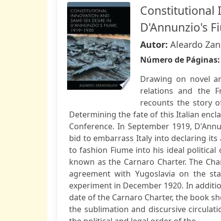
Constitutional
D'Annunzio's F
Autor:
Aleardo Zan
Número de Páginas
Drawing on novel arc
relations and the F
recounts the story o
Determining the fate of this Italian encl
Conference. In September 1919, D'Annunz
bid to embarrass Italy into declaring its
to fashion Fiume into his ideal politica
known as the Carnaro Charter. The Chart
agreement with Yugoslavia on the stat
experiment in December 1920. In additio
date of the Carnaro Charter, the book sh
the sublimation and discursive circulat