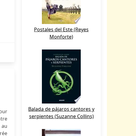
Postales del Este (Reyes
Monforte)
Balada de pájaros cantores y
tour
serpientes (Suzanne Collins)
tre
s au
rée