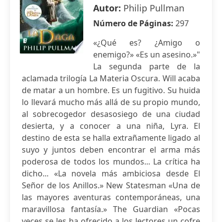
Autor:
Philip Pullman
Número de Páginas:
297
«¿Qué es? ¿Amigo o
enemigo?» «Es un asesino.»"
La segunda parte de la
aclamada trilogía La Materia Oscura. Will acaba
de matar a un hombre. Es un fugitivo. Su huida
lo llevará mucho más allá de su propio mundo,
al sobrecogedor desasosiego de una ciudad
desierta, y a conocer a una niña, Lyra. El
destino de esta se halla extrañamente ligado al
suyo y juntos deben encontrar el arma más
poderosa de todos los mundos... La crítica ha
dicho... «La novela más ambiciosa desde El
Señor de los Anillos.» New Statesman «Una de
las mayores aventuras contemporáneas, una
maravillosa fantasía.» The Guardian «Pocas
veces se les ha ofrecido a los lectores un cofre