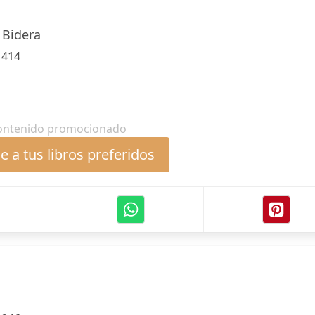
Bidera
:
414
ontenido promocionado
 a tus libros preferidos