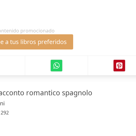
ontenido promocionado
 a tus libros preferidos
racconto romantico spagnolo
ni
:
292