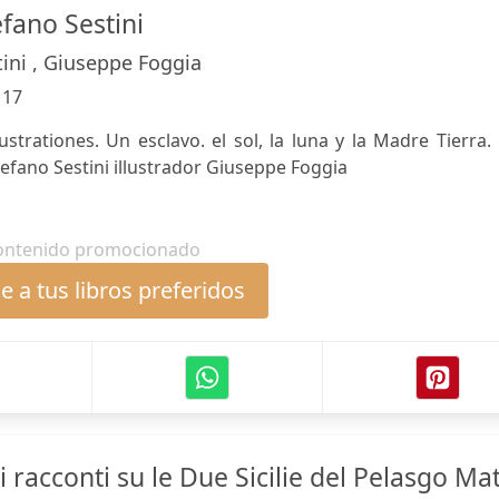
efano Sestini
tini , Giuseppe Foggia
:
17
strationes. Un esclavo. el sol, la luna y la Madre Tierra.
tefano Sestini illustrador Giuseppe Foggia
ontenido promocionado
 a tus libros preferidos
 racconti su le Due Sicilie del Pelasgo Ma