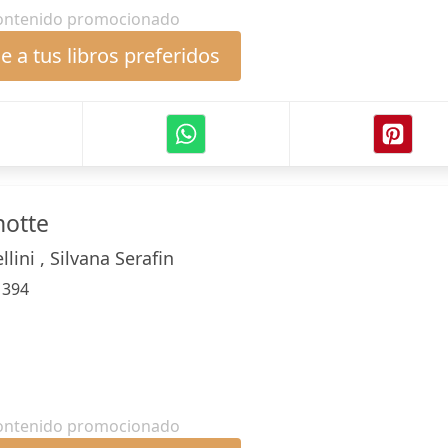
ontenido promocionado
 a tus libros preferidos
notte
lini , Silvana Serafin
:
394
ontenido promocionado