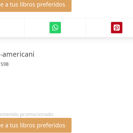
 a tus libros preferidos
-americani
:
598
ontenido promocionado
 a tus libros preferidos