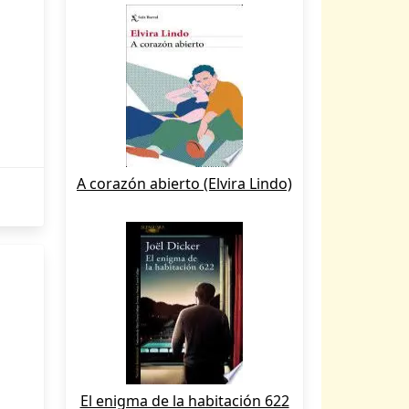
A corazón abierto (Elvira Lindo)
El enigma de la habitación 622