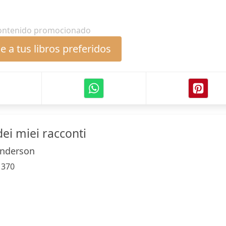
ontenido promocionado
 a tus libros preferidos
dei miei racconti
nderson
:
370