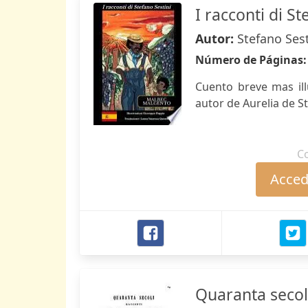
I racconti di St
Autor:
Stefano Ses
Número de Páginas
Cuento breve mas illu
autor de Aurelia de S
C
Accede
Quaranta secoli