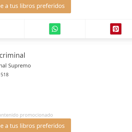
 a tus libros preferidos
criminal
unal Supremo
:
518
ontenido promocionado
 a tus libros preferidos