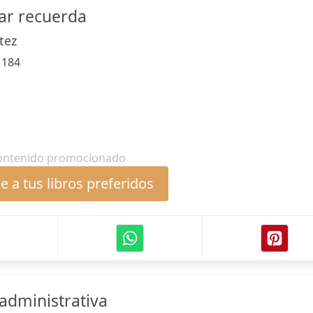
mar recuerda
tez
:
184
ontenido promocionado
 a tus libros preferidos
 administrativa