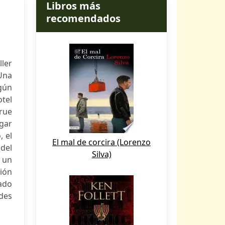
Libros más
recomendados
ller
Una
gún
otel
true
ugar
, el
El mal de corcira (Lorenzo
 del
Silva)
 un
ción
lado
ades