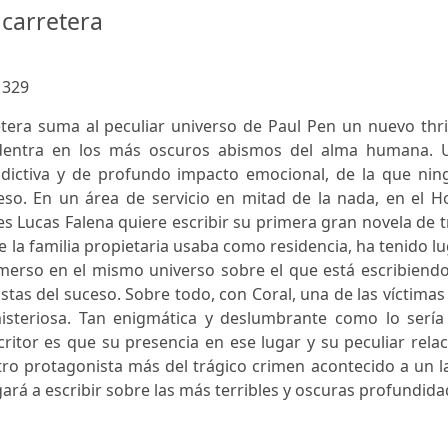
 carretera
:
329
etera suma al peculiar universo de Paul Pen un nuevo thri
dentra en los más oscuros abismos del alma humana. 
adictiva y de profundo impacto emocional, de la que nin
ileso. En un área de servicio en mitad de la nada, en el H
nes Lucas Falena quiere escribir su primera gran novela de 
ue la familia propietaria usaba como residencia, ha tenido l
nmerso en el mismo universo sobre el que está escribiendo
stas del suceso. Sobre todo, con Coral, una de las víctimas
isteriosa. Tan enigmática y deslumbrante como lo sería
critor es que su presencia en ese lugar y su peculiar rela
tro protagonista más del trágico crimen acontecido a un 
gará a escribir sobre las más terribles y oscuras profundid