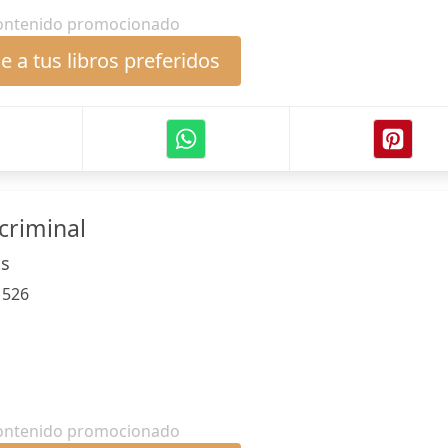
ontenido promocionado
 a tus libros preferidos
criminal
ts
:
526
ontenido promocionado