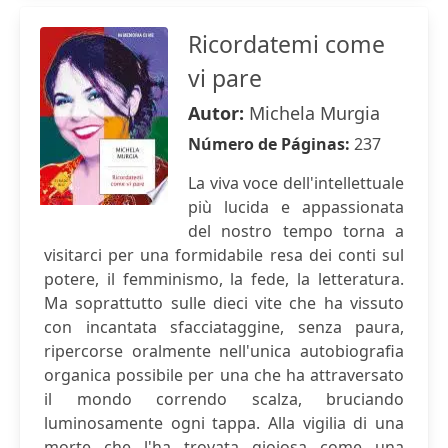
Ricordatemi come
vi pare
Autor:
Michela Murgia
Número de Páginas:
237
La viva voce dell'intellettuale
più lucida e appassionata
del nostro tempo torna a
visitarci per una formidabile resa dei conti sul
potere, il femminismo, la fede, la letteratura.
Ma soprattutto sulle dieci vite che ha vissuto
con incantata sfacciataggine, senza paura,
ripercorse oralmente nell'unica autobiografia
organica possibile per una che ha attraversato
il mondo correndo scalza, bruciando
luminosamente ogni tappa. Alla vigilia di una
morte che l'ha trovata gioiosa come una