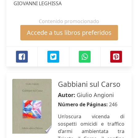
GIOVANNI LEGHISSA
Contenido promocionado
Accede a tus libros preferidos
Gabbiani sul Carso
Autor:
Giulio Angioni
Número de Páginas:
246
Un’oscura vicenda di
sospetti omicidi e traffico
d’armi ambientata tra