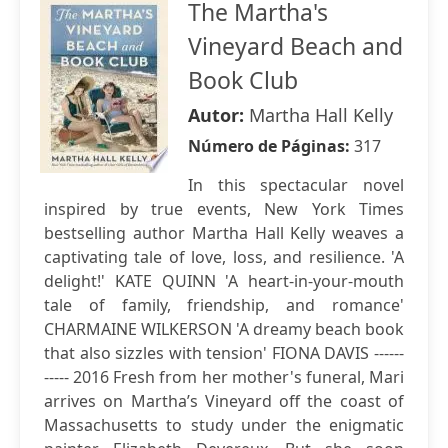
The Martha's
Vineyard Beach and
Book Club
Autor:
Martha Hall Kelly
Número de Páginas:
317
In this spectacular novel
inspired by true events, New York Times
bestselling author Martha Hall Kelly weaves a
captivating tale of love, loss, and resilience. 'A
delight!' KATE QUINN 'A heart-in-your-mouth
tale of family, friendship, and romance'
CHARMAINE WILKERSON 'A dreamy beach book
that also sizzles with tension' FIONA DAVIS ------
----- 2016 Fresh from her mother's funeral, Mari
arrives on Martha’s Vineyard off the coast of
Massachusetts to study under the enigmatic