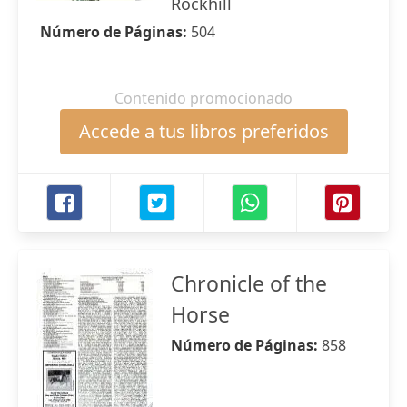
Rockhill
Número de Páginas:
504
Contenido promocionado
Accede a tus libros preferidos
Chronicle of the
Horse
Número de Páginas:
858