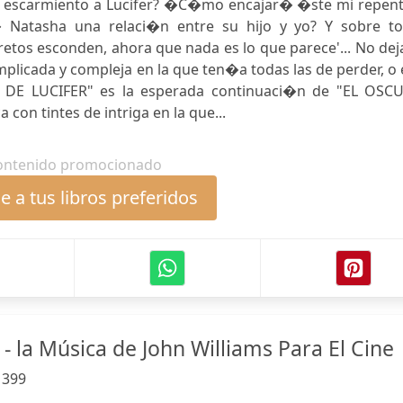
 un escarmiento a Lucifer? �C�mo encajar� �ste mi repent
 Natasha una relaci�n entre su hijo y yo? Y sobre to
tos esconden, ahora que nada es lo que parece'... No dej
plicada y compleja en la que ten�a todas las de perder, o
 DE LUCIFER" es la esperada continuaci�n de "EL OSC
con tintes de intriga en la que...
ontenido promocionado
 a tus libros preferidos
- la Música de John Williams Para El Cine
:
399