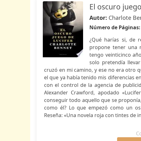
El oscuro juego
Autor:
Charlote Be
Número de Páginas
¿Qué harías si, de r
propone tener una r
tengo veinticinco añ
solo pretendía lleva
cruzó en mi camino, y ese no era otro q
el que ya había tenido mis diferencias e
con el control de la agencia de publici
Alexander Crawford, apodado «Lucifer
conseguir todo aquello que se proponía,
como él? Lo que empezó como un oscu
Reseña: «Una novela roja con tintes de int
C