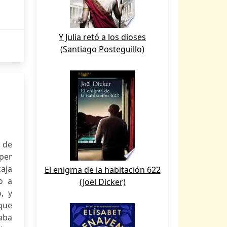
Y Julia retó a los dioses
(Santiago Posteguillo)
 de
per
caja
El enigma de la habitación 622
o a
(Joël Dicker)
, y
 que
aba