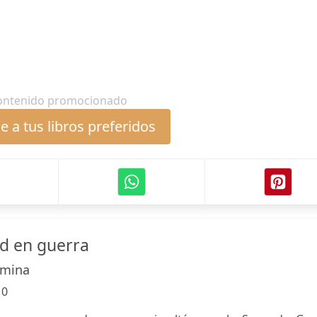
ontenido promocionado
 a tus libros preferidos
d en guerra
omina
:
0