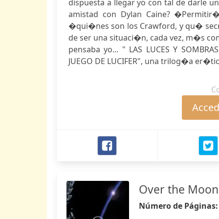
dispuesta a llegar yo con tal de darle
amistad con Dylan Caine? �Permitir�
�qui�nes son los Crawford, y qu� secre
de ser una situaci�n, cada vez, m�s com
pensaba yo... " LAS LUCES Y SOMBRAS
JUEGO DE LUCIFER", una trilog�a er�tica 
C
Accede
Over the Moon 
Número de Páginas