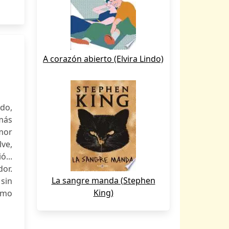
A corazón abierto (Elvira Lindo)
do,
más
mor
lve,
ó...
or.
La sangre manda (Stephen
sin
King)
como