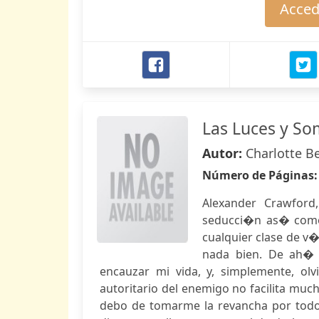
Accede
Las Luces y So
Autor:
Charlotte B
Número de Páginas
Alexander Crawford
seducci�n as� como 
cualquier clase de v�
nada bien. De ah� 
encauzar mi vida, y, simplemente, olv
autoritario del enemigo no facilita muc
debo de tomarme la revancha por tod