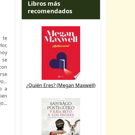
Libros más
recomendados
 te
or,
 hoy
l se
 con
erse
o...
¿Quién Eres? (Megan Maxwell)
o a
uien
...