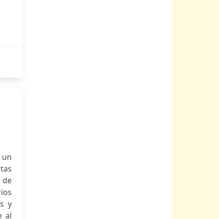
 un
ntas
 de
ios
s y
e al