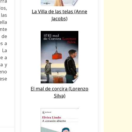
rra
os,
La Villa de las telas (Anne
las
Jacobs)
ella
nte
 de
s a
 La
te a
ra y
eno
 ese
El mal de corcira (Lorenzo
Silva)