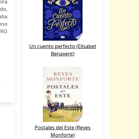
ina
do,
aba
 eso
URO
Un cuento perfecto (Elisabet
Benavent)
Postales del Este (Reyes
Monforte)