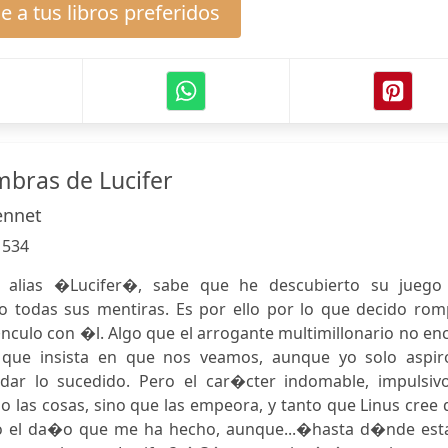
 a tus libros preferidos
mbras de Lucifer
ennet
:
534
, alias �Lucifer�, sabe que he descubierto su juego
todas sus mentiras. Es por ello por lo que decido rom
nculo con �l. Algo que el arrogante multimillonario no en
que insista en que nos veamos, aunque yo solo aspir
idar lo sucedido. Pero el car�cter indomable, impulsivo
ho las cosas, sino que las empeora, y tanto que Linus cree
o el da�o que me ha hecho, aunque...�hasta d�nde est