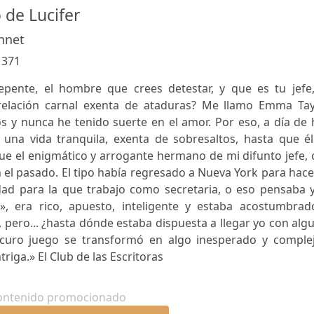
 de Lucifer
nnet
:
371
epente, el hombre que crees detestar, y que es tu jefe,
elación carnal exenta de ataduras? Me llamo Emma Tayl
os y nunca he tenido suerte en el amor. Por eso, a día de
r una vida tranquila, exenta de sobresaltos, hasta que é
ue el enigmático y arrogante hermano de mi difunto jefe,
n el pasado. El tipo había regresado a Nueva York para hac
dad para la que trabajo como secretaria, o eso pensaba y
», era rico, apuesto, inteligente y estaba acostumbrad
 pero... ¿hasta dónde estaba dispuesta a llegar yo con alg
ro juego se transformó en algo inesperado y complejo
riga.» El Club de las Escritoras
ontenido promocionado