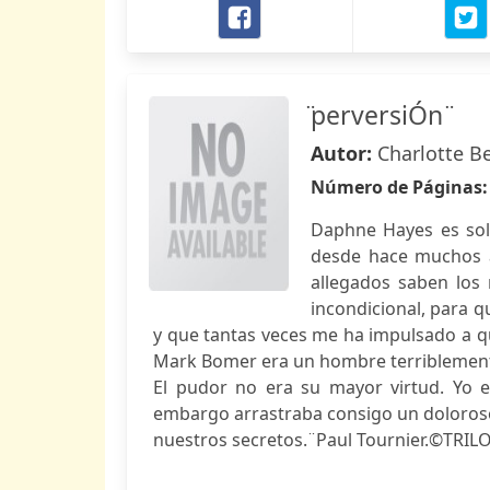
̈perversiÓn ̈
Autor:
Charlotte B
Número de Páginas
Daphne Hayes es solo
desde hace muchos a
allegados saben los
incondicional, para q
y que tantas veces me ha impulsado a quer
Mark Bomer era un hombre terriblement
El pudor no era su mayor virtud. Yo e
embargo arrastraba consigo un doloroso 
nuestros secretos. ̈ Paul Tournier.©T