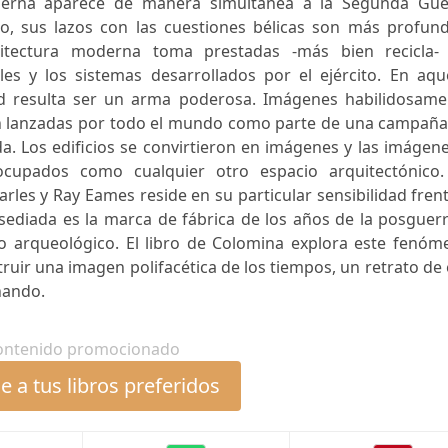
derna aparece de manera simultánea a la Segunda Gue
o, sus lazos con las cuestiones bélicas son más profund
uitectura moderna toma prestadas -más bien recicla- 
ales y los sistemas desarrollados por el ejército. En aqu
d resulta ser un arma poderosa. Imágenes habilidosame
on lanzadas por todo el mundo como parte de una campaña
 Los edificios se convirtieron en imágenes y las imágene
ocupados como cualquier otro espacio arquitectónico.
rles y Ray Eames reside en su particular sensibilidad fren
sediada es la marca de fábrica de los años de la posguer
io arqueológico. El libro de Colomina explora este fenóm
ruir una imagen polifacética de los tiempos, un retrato de
nando.
ontenido promocionado
 a tus libros preferidos