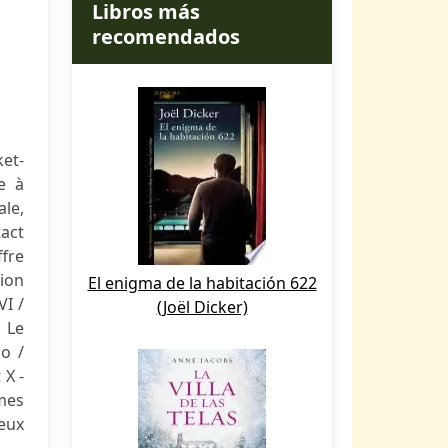
Libros más
recomendados
et-
e à
ale,
act
ffre
sion
El enigma de la habitación 622
VI /
(Joël Dicker)
 Le
io /
 X -
mmes
deux