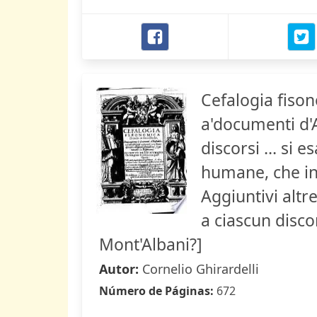
Cefalogia fiso
a'documenti d'Ar
discorsi ... si 
humane, che int
Aggiuntivi altret
a ciascun disco
Mont'Albani?]
Autor:
Cornelio Ghirardelli
Número de Páginas:
672