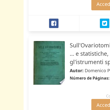
Accede
Sull'Ovariotomi
... e statistich
gl'istrumenti s
Autor:
Domenico P
Número de Páginas
C
Accede