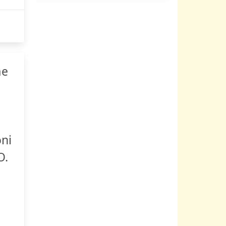
me
oni
O.