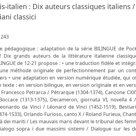
s-italien : Dix auteurs classiques italiens /
iani classici
:
243
e pédagogique : adaptation de la série BILINGUE de Pock
Dix grands auteurs de la littérature italienne classiqu
ILINGUE de 12-21 propose : • une traduction fidèle et intégr
ne méthode originale de perfectionnement par un cont
ers • une adaptation en version numérique étudiée, qui o
 texte : en version bilingue, en version originale et en ver
 - Francesco Petrarca / Pétrarque (1304-1374), Canzone CXX
Boccace (1313-1375), Decameron, giornata VI, novella 4 /
eonardo da Vinci / Léonard de Vinci (1452-1519), Bestiar
(1474-1533), Orlando Furioso, canto X / Roland Furieux, Chant
à dei mariti / Les mauvais maris devant le tribunal des fe
, Dialogo sopra i due massimi sistemi / Dialogue sur les 