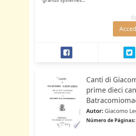
grands systèmes...
C
Accede
Canti di Giacom
prime dieci can
Batracomioma
Autor:
Giacomo Le
Número de Páginas