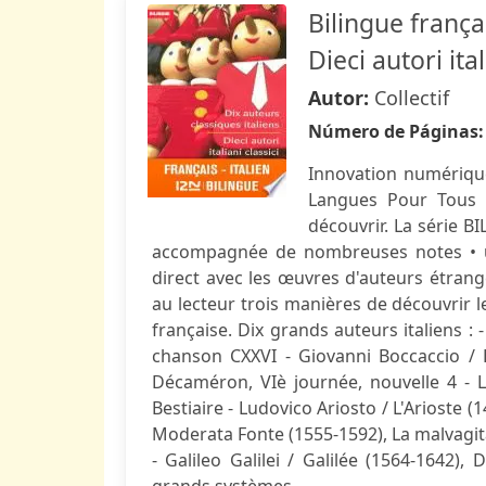
Bilingue françai
Dieci autori ital
Autor:
Collectif
Número de Páginas
Innovation numériqu
Langues Pour Tous ! 
découvrir. La série B
accompagnée de nombreuses notes • u
direct avec les œuvres d'auteurs étrang
au lecteur trois manières de découvrir le
française. Dix grands auteurs italiens :
chanson CXXVI - Giovanni Boccaccio / 
Décaméron, VIè journée, nouvelle 4 - L
Bestiaire - Ludovico Ariosto / L'Arioste 
Moderata Fonte (1555-1592), La malvagit
- Galileo Galilei / Galilée (1564-1642)