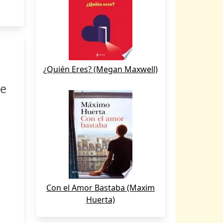
¿Quién Eres? (Megan Maxwell)
se
Con el Amor Bastaba (Maxim
Huerta)