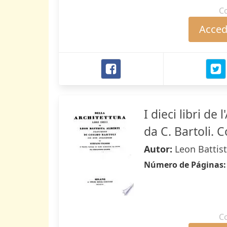
C
Accede
I dieci libri de 
da C. Bartoli. C
Autor:
Leon Battist
Número de Páginas
C