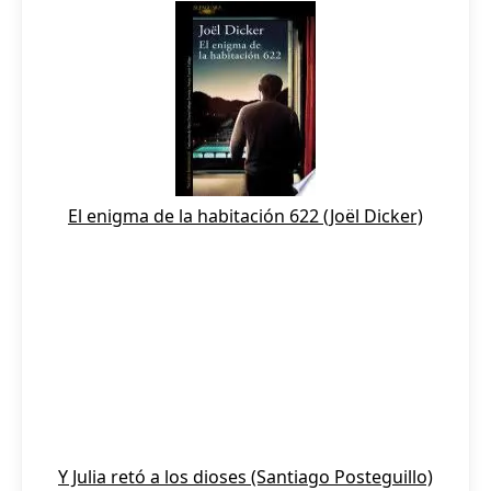
El enigma de la habitación 622 (Joël Dicker)
Y Julia retó a los dioses (Santiago Posteguillo)