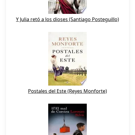
Y Julia retó a los dioses (Santiago Posteguillo)
Postales del Este (Reyes Monforte)