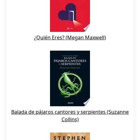
¿Quién Eres? (Megan Maxwell)
Balada de pájaros cantores y serpientes (Suzanne
Collins)