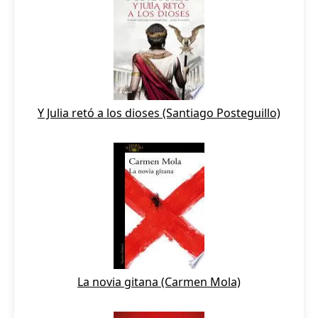
Y Julia retó a los dioses (Santiago Posteguillo)
La novia gitana (Carmen Mola)