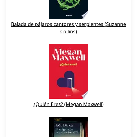
Balada de pájaros cantores y serpientes (Suzanne
Collins)
¿Quién Eres? (Megan Maxwell)