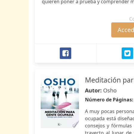
quieren poner a prueba y comprender me
C
Accede
Meditación pa
Autor:
Osho
Número de Páginas
A muy pocas personas 
ocupada está diseñad
consejos y fórmulas 
trayecto al lugar de 