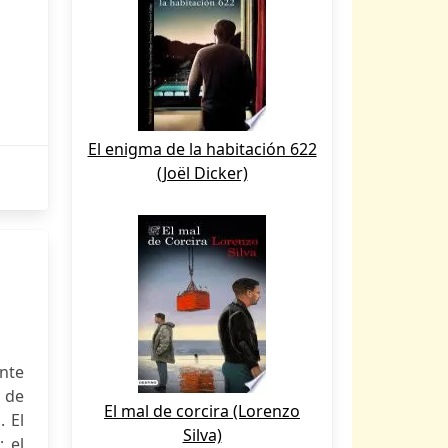
El enigma de la habitación 622
(Joël Dicker)
ente
d de
El mal de corcira (Lorenzo
. El
Silva)
; el