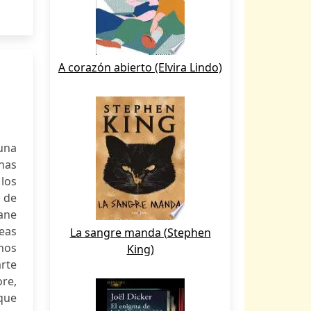
A corazón abierto (Elvira Lindo)
 una
nas
los
a de
ane
eas
La sangre manda (Stephen
nos
King)
rte
ore,
que