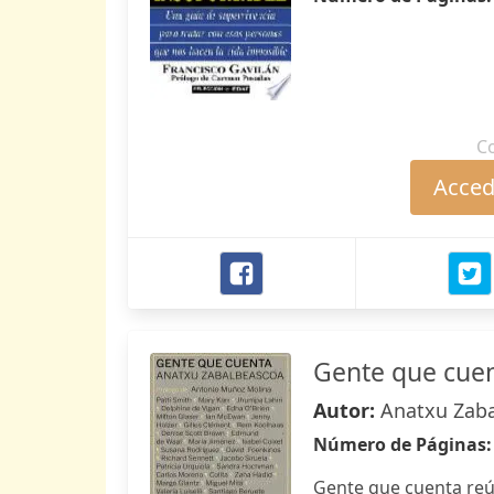
C
Accede
Gente que cue
Autor:
Anatxu Zab
Número de Páginas
Gente que cuenta reú