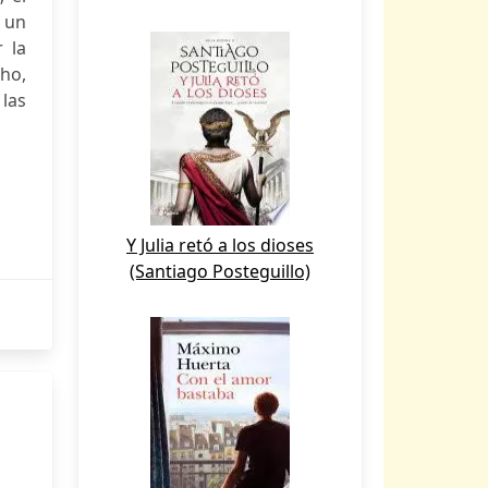
r un
r la
sho,
 las
Y Julia retó a los dioses
(Santiago Posteguillo)