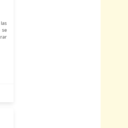
las
 se
rar