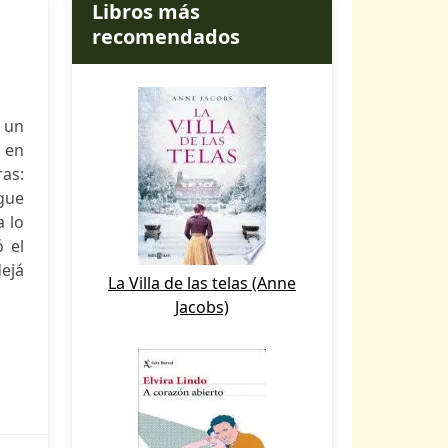
Libros más
recomendados
 un
 en
as:
rgue
a lo
ó el
dejá
La Villa de las telas (Anne
Jacobs)