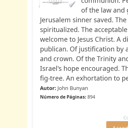
communion. Pea
of the law and 
Jerusalem sinner saved. Th
spiritualized. The acceptable
welcome to Jesus Christ. A 
publican. Of justification b
and crown. Of the Trinity and
Israel's hope encouraged. T
fig-tree. An exhortation to p
Autor:
John Bunyan
Número de Páginas:
894
C