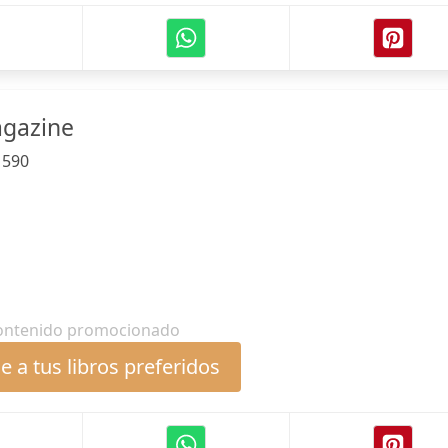
agazine
:
590
ontenido promocionado
 a tus libros preferidos