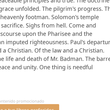
ceable principles and true. The doctrine
grace unfolded. The pilgrim's progress. T
e heavenly footman. Solomon's temple
 sacrifice. Sighs from hell. Come and
discourse upon the Pharisee and the
y an imputed righteousness. Paul's departu
 a Christian. Of the law and a Christian.
he life and death of Mr. Badman. The barr
eace and unity. One thing is needful
ontenido promocionado