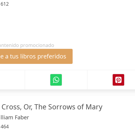
:
612
ontenido promocionado
 a tus libros preferidos
e Cross, Or, The Sorrows of Mary
illiam Faber
:
464