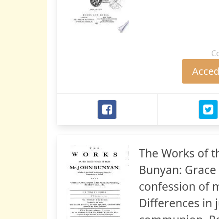
C
Accede
The Works of th
Bunyan: Grace 
confession of m
Differences in