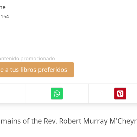
ne
:
164
ontenido promocionado
 a tus libros preferidos
mains of the Rev. Robert Murray M'Chey