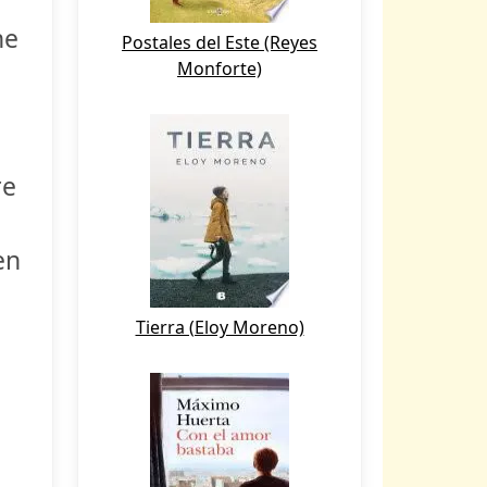
he
Postales del Este (Reyes
Monforte)
re
en
Tierra (Eloy Moreno)