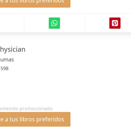
 a tus libros preferidos
hysician
Dumas
:
598
ontenido promocionado
 a tus libros preferidos