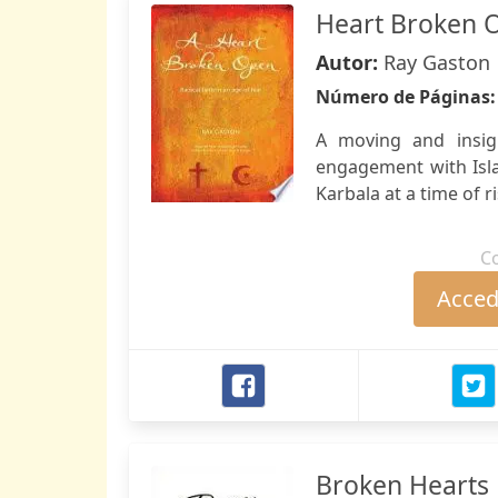
Heart Broken 
Autor:
Ray Gaston
Número de Páginas
A moving and insigh
engagement with Islam
Karbala at a time of 
C
Accede
Broken Hearts