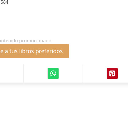
:
584
ontenido promocionado
 a tus libros preferidos