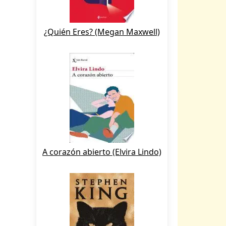
¿Quién Eres? (Megan Maxwell)
A corazón abierto (Elvira Lindo)