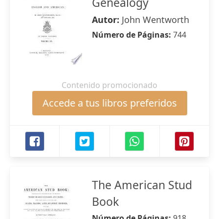
Genealogy
Autor:
John Wentworth
Número de Páginas:
744
Contenido promocionado
Accede a tus libros preferidos
The American Stud
Book
Número de Páginas:
918