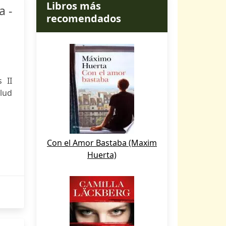
Libros más
a -
recomendados
 II
alud
Con el Amor Bastaba (Maxim
Huerta)