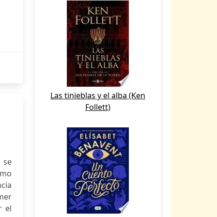
Las tinieblas y el alba (Ken
Follett)
e se
como
cia
imer
r el