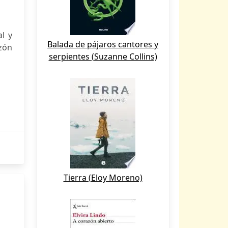
l y
Balada de pájaros cantores y
azón
serpientes (Suzanne Collins)
Tierra (Eloy Moreno)