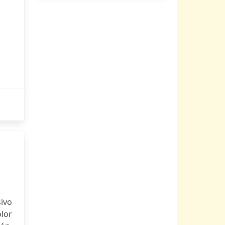
sivo
olor