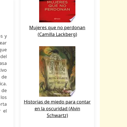
Mujeres que no perdonan
(Camilla Lackberg)
s y
rear
que
 del
asa
tivo
s de
ica.
o de
los
Historias de miedo para contar
rta
en la oscuridad (Alvin
 el
Schwartz)