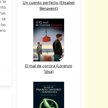
o la
Un cuento perfecto (Elisabet
nto
Benavent)
mas
s se
las
ano
El mal de corcira (Lorenzo
Silva)