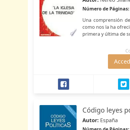
Número de Páginas
Una comprensión de 
como nos la ha ofreci
primera y última de s
C
Accede
Código leyes po
Autor:
España
Número de Páginas