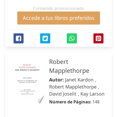
Contenido promocionado
Accede a tus libros preferidos
Robert
Mapplethorpe
Autor:
Janet Kardon ,
Robert Mapplethorpe ,
David Joselit , Kay Larson
Número de Páginas:
148