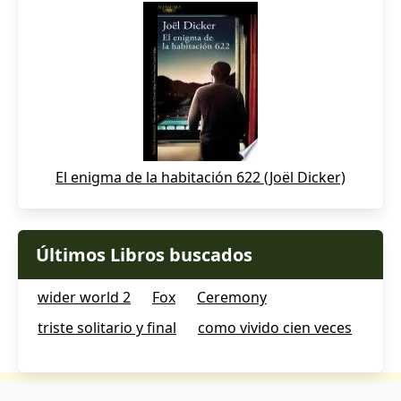
El enigma de la habitación 622 (Joël Dicker)
Últimos Libros buscados
wider world 2
Fox
Ceremony
triste solitario y final
como vivido cien veces