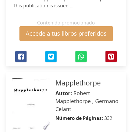
This publication is issued ...
Contenido promocionado
Accede a tus libros preferidos
Mapplethorpe
Autor:
Robert
Mapplethorpe , Germano
Celant
Número de Páginas:
332