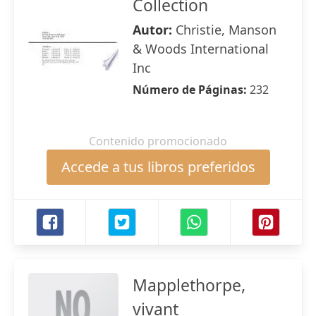
Collection
Autor:
Christie, Manson
& Woods International
Inc
Número de Páginas:
232
Contenido promocionado
Accede a tus libros preferidos
Mapplethorpe,
vivant