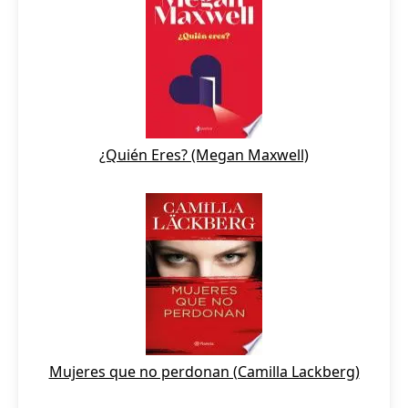
¿Quién Eres? (Megan Maxwell)
Mujeres que no perdonan (Camilla Lackberg)