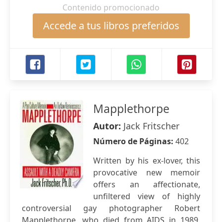
Contenido promocionado
Accede a tus libros preferidos
Mapplethorpe
Autor:
Jack Fritscher
Número de Páginas:
402
Written by his ex-lover, this
provocative new memoir
offers an affectionate,
unfiltered view of highly
controversial gay photographer Robert
Mapplethorpe, who died from AIDS in 1989.