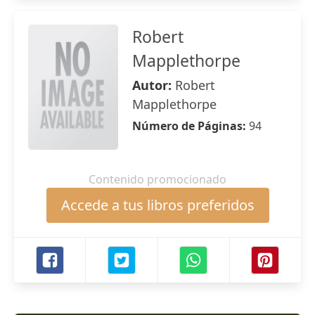
Robert
Mapplethorpe
Autor:
Robert
Mapplethorpe
Número de Páginas:
94
Contenido promocionado
Accede a tus libros preferidos