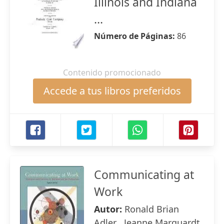
Illinois and Indiana
...
Número de Páginas:
86
Contenido promocionado
Accede a tus libros preferidos
Communicating at
Work
Autor:
Ronald Brian
Adler , Jeanne Marquardt