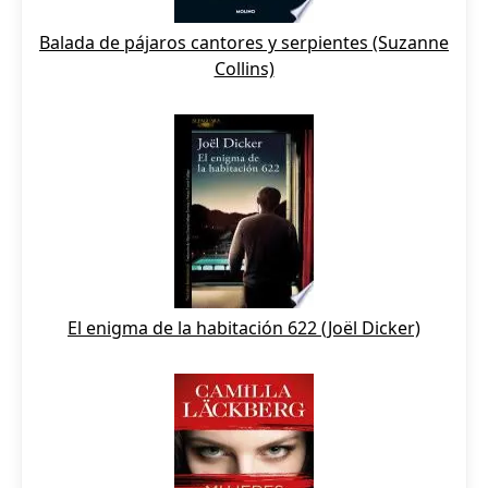
Balada de pájaros cantores y serpientes (Suzanne
Collins)
El enigma de la habitación 622 (Joël Dicker)