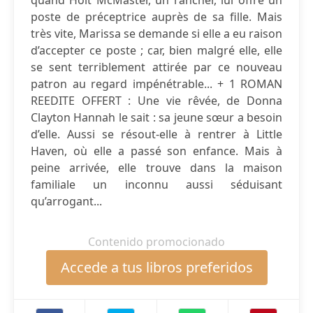
quand Holt McMaster, un rancher, lui offre un
poste de préceptrice auprès de sa fille. Mais
très vite, Marissa se demande si elle a eu raison
d’accepter ce poste ; car, bien malgré elle, elle
se sent terriblement attirée par ce nouveau
patron au regard impénétrable... + 1 ROMAN
REEDITE OFFERT : Une vie rêvée, de Donna
Clayton Hannah le sait : sa jeune sœur a besoin
d’elle. Aussi se résout-elle à rentrer à Little
Haven, où elle a passé son enfance. Mais à
peine arrivée, elle trouve dans la maison
familiale un inconnu aussi séduisant
qu’arrogant...
Contenido promocionado
Accede a tus libros preferidos