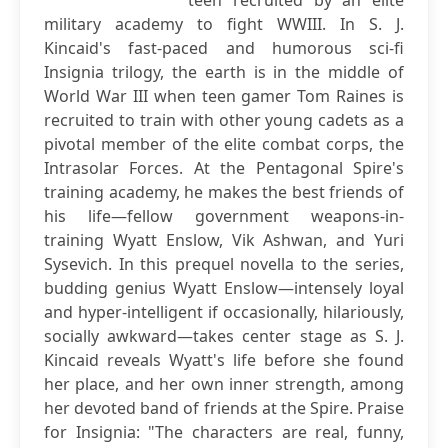
teen recruited by an elite
military academy to fight WWIII. In S. J.
Kincaid's fast-paced and humorous sci-fi
Insignia trilogy, the earth is in the middle of
World War III when teen gamer Tom Raines is
recruited to train with other young cadets as a
pivotal member of the elite combat corps, the
Intrasolar Forces. At the Pentagonal Spire's
training academy, he makes the best friends of
his life—fellow government weapons-in-
training Wyatt Enslow, Vik Ashwan, and Yuri
Sysevich. In this prequel novella to the series,
budding genius Wyatt Enslow—intensely loyal
and hyper-intelligent if occasionally, hilariously,
socially awkward—takes center stage as S. J.
Kincaid reveals Wyatt's life before she found
her place, and her own inner strength, among
her devoted band of friends at the Spire. Praise
for Insignia: "The characters are real, funny,