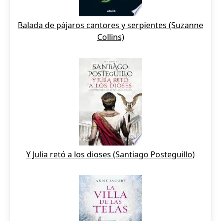
Balada de pájaros cantores y serpientes (Suzanne
Collins)
Y Julia retó a los dioses (Santiago Posteguillo)