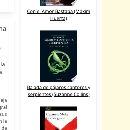
Con el Amor Bastaba (Maxim
Huerta)
ana
én
ia
a
Balada de pájaros cantores y
serpientes (Suzanne Collins)
eja
gral
 sus
n la
 de