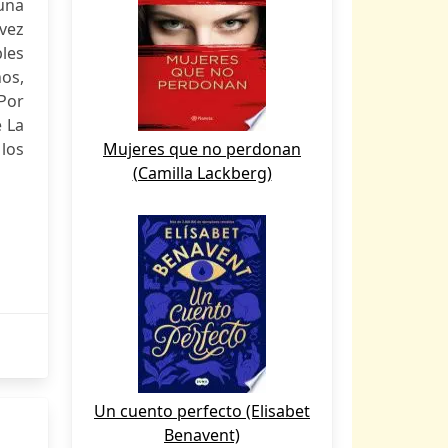
una
 vez
les
ños,
Por
e La
los
Mujeres que no perdonan
(Camilla Lackberg)
Un cuento perfecto (Elisabet
Benavent)