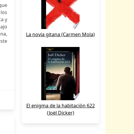
 que
 los
ca y
bajo
na,
La novia gitana (Carmen Mola)
este
El enigma de la habitación 622
(Joël Dicker)