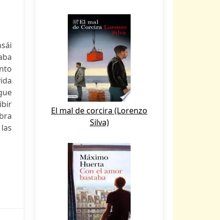
nsái
aba
ento
ida
igue
ibir
El mal de corcira (Lorenzo
bra
Silva)
las