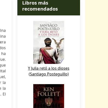
Libros más
recomendados
 Una
tina
era
ados
e ha
ue.
que
Y Julia retó a los dioses
tal
(Santiago Posteguillo)
el,
r la
 la
. El