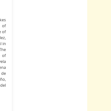
akes
s of
e of
ez,
l in
The
e of
vela
lena
o de
año,
del