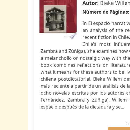
Autor:
Bieke Wille
Número de Páginas
In El espacio narrati
an analysis of the r
recent fiction in Chil
Chile’s most influen
Zambra and Zúñiga), she examines how Ch
a melancholic or nostalgic way with th
book combines reflections on literature
what it means for these authors to be liv
chilena postdictatorial, Bieke Willem d
más reciente a partir de un análisis de l
ocho novelas escritas por los autores c
Fernández, Zambra y Zúñiga), Willem 
espacio después de la dictadura y se...
C