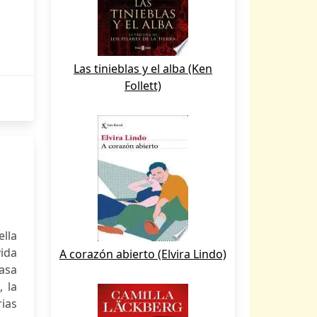
Las tinieblas y el alba (Ken
Follett)
ella
ida
A corazón abierto (Elvira Lindo)
asa
, la
rias