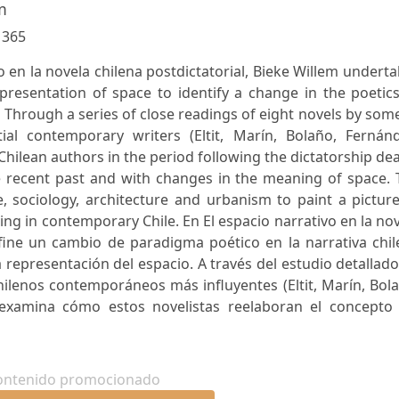
m
:
365
vo en la novela chilena postdictatorial, Bieke Willem undert
epresentation of space to identify a change in the poetic
e. Through a series of close readings of eight novels by som
tial contemporary writers (Eltit, Marín, Bolaño, Fernánd
ilean authors in the period following the dictatorship dea
e recent past and with changes in the meaning of space. 
, sociology, architecture and urbanism to paint a pictur
ing in contemporary Chile. En El espacio narrativo en la no
efine un cambio de paradigma poético en la narrativa chi
a representación del espacio. A través del estudio detallad
hilenos contemporáneos más influyentes (Eltit, Marín, Bol
examina cómo estos novelistas reelaboran el concepto 
ontenido promocionado