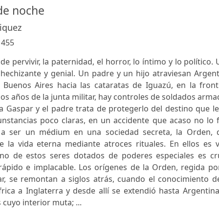
de noche
iquez
:
455
de pervivir, la paternidad, el horror, lo íntimo y lo político.
 hechizante y genial. Un padre y un hijo atraviesan Argen
 Buenos Aires hacia las cataratas de Iguazú, en la front
 los años de la junta militar, hay controles de soldados arm
ma Gaspar y el padre trata de protegerlo del destino que l
nstancias poco claras, en un accidente que acaso no lo f
a ser un médium en una sociedad secreta, la Orden, 
la vida eterna mediante atroces rituales. En ellos es vi
no de estos seres dotados de poderes especiales es cru
rápido e implacable. Los orígenes de la Orden, regida po
r, se remontan a siglos atrás, cuando el conocimiento de
ica a Inglaterra y desde allí se extendió hasta Argentina
cuyo interior muta; ...