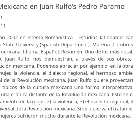
Mexicana en Juan Rulfo's Pedro Paramo
r
:
11
ño 2002 en eltema Romanística - Estudios latinoamerican
co State University (Spanish Department), Materia: Cumbre
oamericana, Idioma: Español, Resumen: Uno de los más nota
o, Juan Rulfo, nos demuestran, a través de sus obras, 
lución mexicana. Podemos apreciar, por ejemplo, en la obr
jer, la violencia, el dialecto regional, el hermoso ambi
al de la Revolución mexicana. Juan Rulfo quiere proyecta
 típicos de la cultura mexicana Una forma interpretativa
una crónica distante de la Revolución mexicana. Esto se 
amiento de la mujer, 2) la violencia, 3) el dialecto regional, 4
versal de la Revolución mexicana. Si se observa el tratami
 mujeres sufrieron mucho durante la Revolución mexicana.