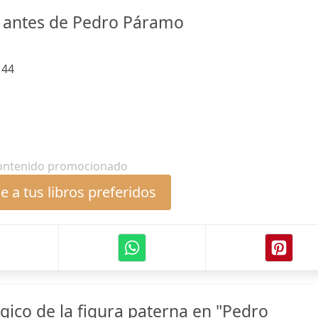
 antes de Pedro Páramo
:
44
ontenido promocionado
 a tus libros preferidos
ógico de la figura paterna en "Pedro