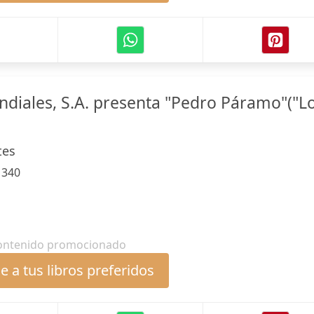
ndiales, S.A. presenta "Pedro Páramo"("L
tes
:
340
ontenido promocionado
 a tus libros preferidos