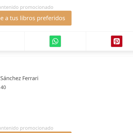
ontenido promocionado
 a tus libros preferidos
 Sánchez Ferrari
:
40
ontenido promocionado