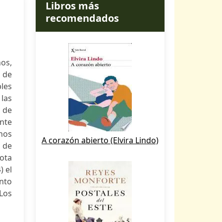
Libros más
recomendados
os,
s de
bles
las
a de
ente
rnos
A corazón abierto (Elvira Lindo)
 de
nota
) el
ento
 Los