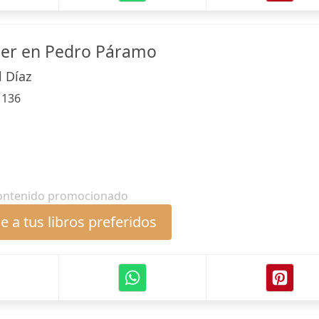
der en Pedro Páramo
l Díaz
:
136
ontenido promocionado
 a tus libros preferidos