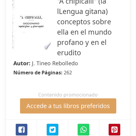
"A chipicallí" (la
lLengua gitana)
conceptos sobre
ella en el mundo
profano y en el
erudito
Autor:
J. Tineo Rebolledo
Número de Páginas:
262
Contenido promocionado
Accede a tus libros preferidos