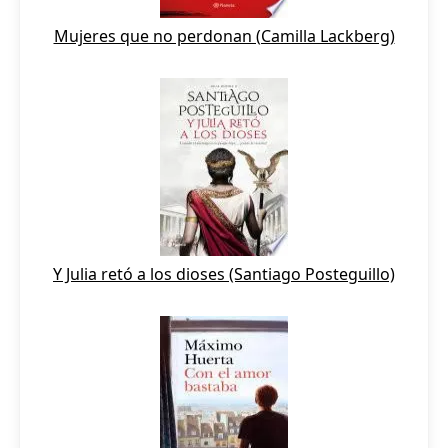
Mujeres que no perdonan (Camilla Lackberg)
Y Julia retó a los dioses (Santiago Posteguillo)