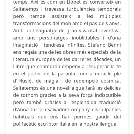
temps. Així és com en Llobet es converteix en
Saltatemps i travessa turbulències temporals
però també assisteix a les múltiples
transformacions del món amb el pas dels anys.
Amb un llenguatge de gran vivacitat inventiva,
amb uns personatges inoblidables i d'una
imaginació i tendresa infinites, Stefano Benni
ens regala una de les obres més especials de la
literatura europea de les darreres dècades, un
llibre que enamora i empeny a recuperar la fe
en el poder de la paraula com a miracle ple
d'il·lusió, de màgia i de redempció còsmica.
Saltatemps és una novel·la que farà les delícies
de tothom gràcies a la seva força indiscutible
però també gràcies a l'esplèndida traducció
d'Anna Torcal i Salvador Company, els culpables
habituals que ens han permès gaudir del
polifacètic escriptor italià en la nostra llengua.