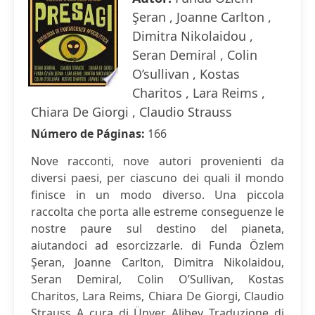
Şeran , Joanne Carlton ,
Dimitra Nikolaidou ,
Seran Demiral , Colin
O’sullivan , Kostas
Charitos , Lara Reims ,
Chiara De Giorgi , Claudio Strauss
Número de Páginas:
166
Nove racconti, nove autori provenienti da
diversi paesi, per ciascuno dei quali il mondo
finisce in un modo diverso. Una piccola
raccolta che porta alle estreme conseguenze le
nostre paure sul destino del pianeta,
aiutandoci ad esorcizzarle. di Funda Özlem
Şeran, Joanne Carlton, Dimitra Nikolaidou,
Seran Demiral, Colin O’Sullivan, Kostas
Charitos, Lara Reims, Chiara De Giorgi, Claudio
Strauss A cura di Ünver Alibey Traduzione di