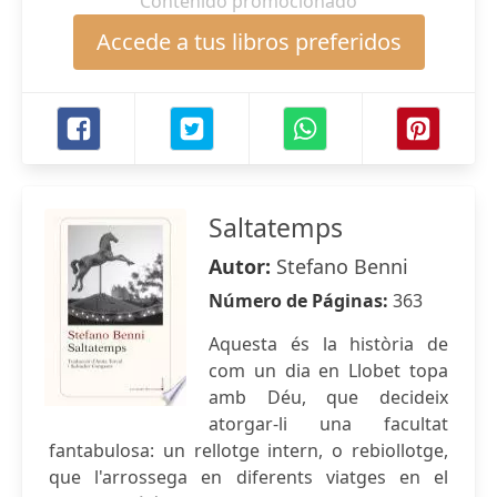
Contenido promocionado
Accede a tus libros preferidos
Saltatemps
Autor:
Stefano Benni
Número de Páginas:
363
Aquesta és la història de
com un dia en Llobet topa
amb Déu, que decideix
atorgar-li una facultat
fantabulosa: un rellotge intern, o rebiollotge,
que l'arrossega en diferents viatges en el