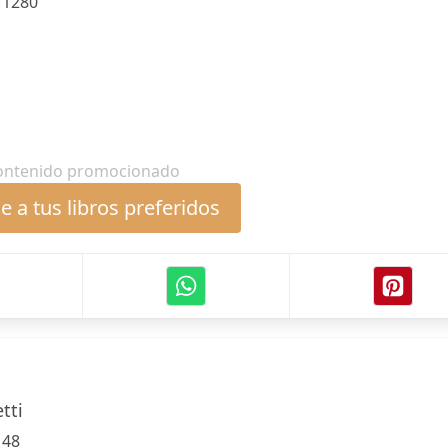
:
1280
ontenido promocionado
 a tus libros preferidos
tti
:
48