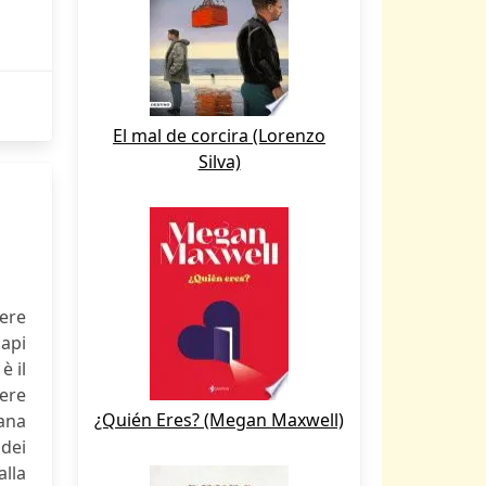
El mal de corcira (Lorenzo
Silva)
ere
Mapi
è il
dere
¿Quién Eres? (Megan Maxwell)
mana
 dei
alla