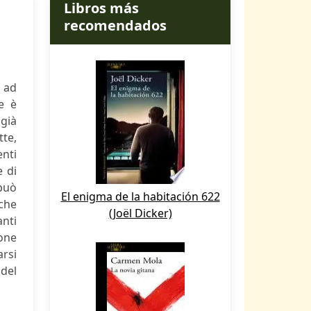
Libros más
recomendados
e ad
e è
già
tte,
enti
e di
può
El enigma de la habitación 622
 che
(Joël Dicker)
nti
one
arsi
 del