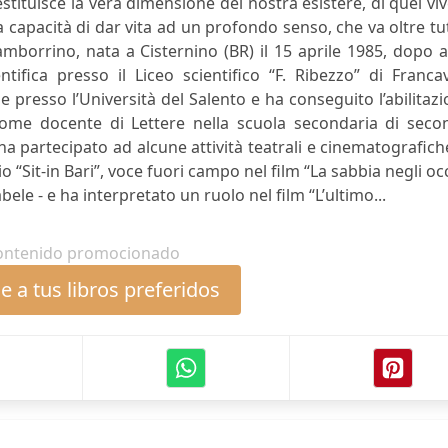
stituisce la vera dimensione del nostra esistere, di quel vi
capacità di dar vita ad un profondo senso, che va oltre tu
Tamborrino, nata a Cisternino (BR) il 15 aprile 1985, dopo 
tifica presso il Liceo scientifico “F. Ribezzo” di Francav
 presso l’Università del Salento e ha conseguito l’abilitaz
come docente di Lettere nella scuola secondaria di seco
a partecipato ad alcune attività teatrali e cinematografich
o “Sit-in Bari”, voce fuori campo nel film “La sabbia negli oc
abele - e ha interpretato un ruolo nel film “L’ultimo...
ontenido promocionado
 a tus libros preferidos