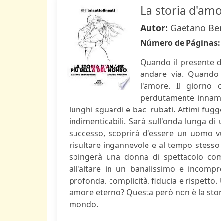
La storia d'am
Autor:
Gaetano Bera
Número de Páginas
Quando il presente d
andare via. Quando 
l'amore. Il giorno 
perdutamente innamor
lunghi sguardi e baci rubati. Attimi fugg
indimenticabili. Sarà sull'onda lunga d
successo, scoprirà d'essere un uomo v
risultare ingannevole e al tempo stesso t
spingerà una donna di spettacolo com
all'altare in un banalissimo e incomp
profonda, complicità, fiducia e rispetto.
amore eterno? Questa però non è la storia
mondo.