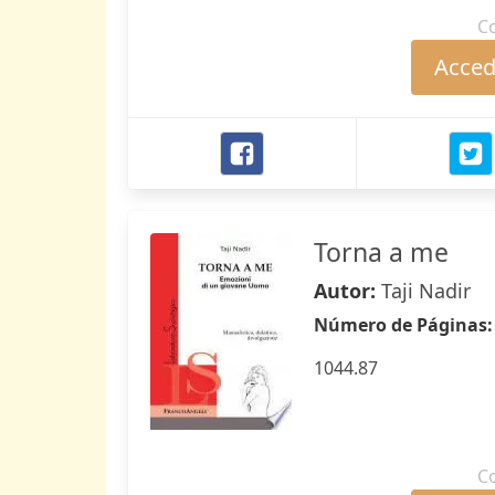
C
Accede
Torna a me
Autor:
Taji Nadir
Número de Páginas
1044.87
C