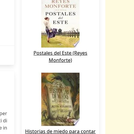
Postales del Este (Reyes
Monforte)
 per
i di
e in
Historias de miedo para contar