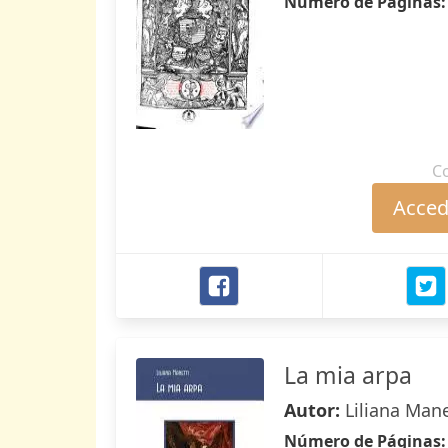
Número de Páginas
C
Accede
La mia arpa
Autor:
Liliana Mane
Número de Páginas