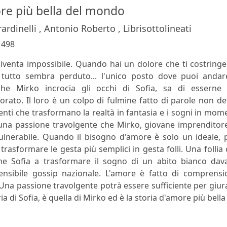
ore più bella del mondo
rdinelli , Antonio Roberto , Librisottolineati
:
498
iventa impossibile. Quando hai un dolore che ti costring
tutto sembra perduto... l'unico posto dove puoi andar
che Mirko incrocia gli occhi di Sofia, sa di esserne 
ato. Il loro è un colpo di fulmine fatto di parole non de
enti che trasformano la realtà in fantasia e i sogni in mom
i una passione travolgente che Mirko, giovane imprenditor
ulnerabile. Quando il bisogno d'amore è solo un ideale, 
rasformare le gesta più semplici in gesta folli. Una follia
e Sofia a trasformare il sogno di un abito bianco dava
rensibile gossip nazionale. L'amore è fatto di comprensi
 Una passione travolgente potrà essere sufficiente per giur
 di Sofia, è quella di Mirko ed è la storia d'amore più bella