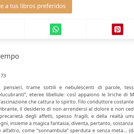
 a tus libros preferidos
 tempo
:
73
i pensieri, trame sottili e nebulescenti di parole, tess
elucubranti”, eteree libellule: così appaiono le liriche di 
ascinazione che cattura lo spirito. Filo conduttore costante 
ibrante, il desiderio di non arrendersi al dolore e non ce
recarietà degli affetti, spesso fragili, e della realtà u
 sogni, insieme a magica fantasia, diventa, pertanto, sostanza
uno all’altro, come “sonnambula” sperduta e senza meta… (d