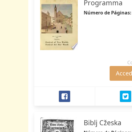
Programma
Número de Páginas
C
Accede
Biblj Cžeska