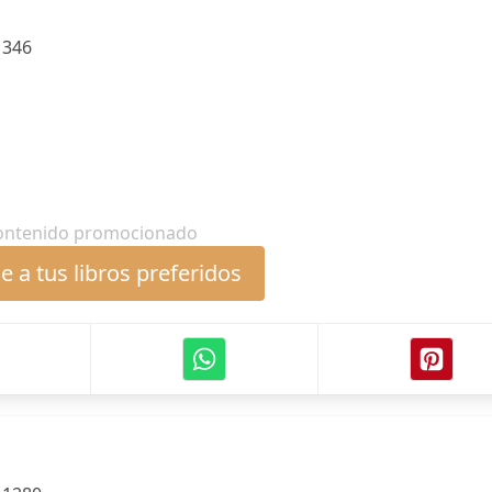
:
346
ontenido promocionado
 a tus libros preferidos