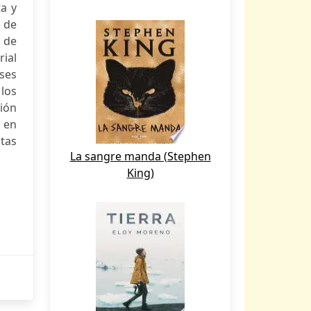
ta y
 de
s de
ial
ses
 los
ión
 en
itas
La sangre manda (Stephen
King)