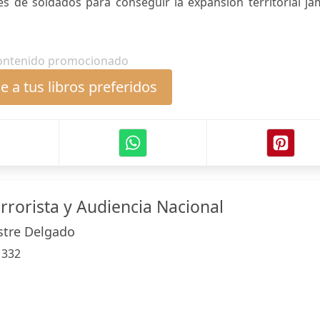
es de soldados para conseguir la expansión territorial j
ontenido promocionado
 a tus libros preferidos
rrorista y Audiencia Nacional
stre Delgado
:
332