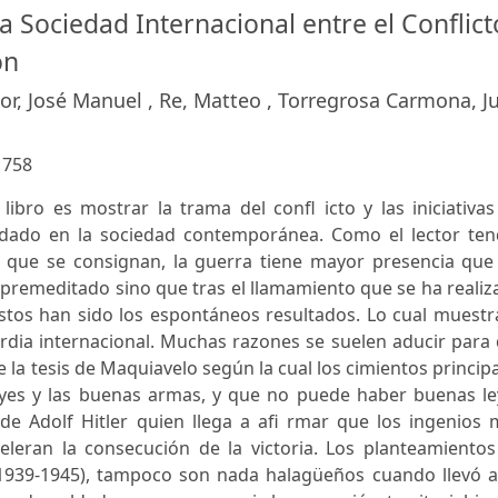
a Sociedad Internacional entre el Conflict
ón
or, José Manuel , Re, Matteo , Torregrosa Carmona, J
:
758
libro es mostrar la trama del confl icto y las iniciativa
dado en la sociedad contemporánea. Como el lector ten
 que se consignan, la guerra tiene mayor presencia que 
 premeditado sino que tras el llamamiento que se ha reali
éstos han sido los espontáneos resultados. Lo cual muestr
rdia internacional. Muchas razones se suelen aducir para
 la tesis de Maquiavelo según la cual los cimientos princip
eyes y las buenas armas, y que no puede haber buenas le
e Adolf Hitler quien llega a afi rmar que los ingenios 
leran la consecución de la victoria. Los planteamientos
 (1939-1945), tampoco son nada halagüeños cuando llevó a