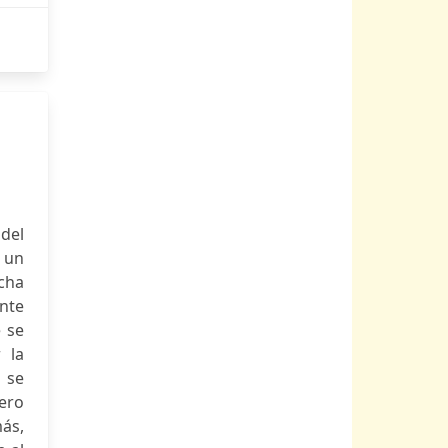
del
s un
cha
ente
e se
 la
e se
ero
más,