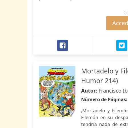
C
Accede
Mortadelo y Fi
Humor 214)
Autor:
Francisco I
Número de Páginas
¡Mortadelo y Filemó
Filemón en su despa
tendría nada de extr