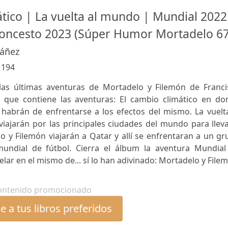
ático | La vuelta al mundo | Mundial 2022
loncesto 2023 (Súper Humor Mortadelo 67
báñez
:
194
las últimas aventuras de Mortadelo y Filemón de Franci
que contiene las aventuras: El cambio climático en do
habrán de enfrentarse a los efectos del mismo. La vuelta
iajarán por las principales ciudades del mundo para llev
 y Filemón viajarán a Qatar y allí se enfrentaran a un g
undial de fútbol. Cierra el álbum la aventura Mundial
elar en el mismo de... sí lo han adivinado: Mortadelo y File
ontenido promocionado
 a tus libros preferidos