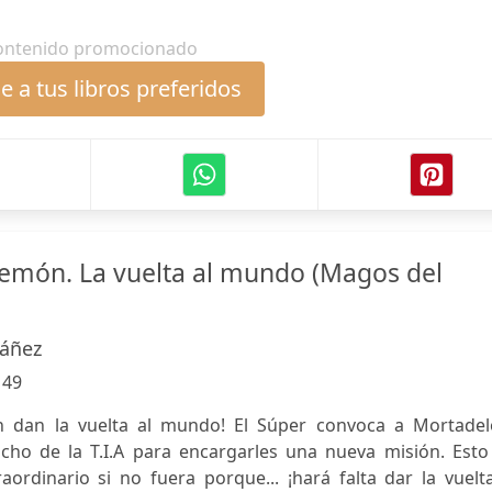
ontenido promocionado
 a tus libros preferidos
lemón. La vuelta al mundo (Magos del
báñez
:
49
n dan la vuelta al mundo! El Súper convoca a Mortadel
cho de la T.I.A para encargarles una nueva misión. Esto
aordinario si no fuera porque... ¡hará falta dar la vuelt