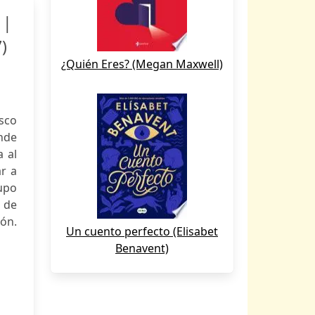
 |
)
¿Quién Eres? (Megan Maxwell)
sco
nde
 al
ar a
rupo
 de
món.
Un cuento perfecto (Elisabet
Benavent)