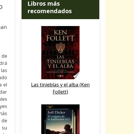
Libros más
o
recomendados
uan
s de
drá
las
zado
a el
Las tinieblas y el alba (Ken
 dar
Follett)
ales
yes
más
 de
 su