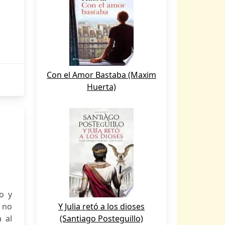
Con el Amor Bastaba (Maxim
Huerta)
o y
 no
Y Julia retó a los dioses
a al
(Santiago Posteguillo)