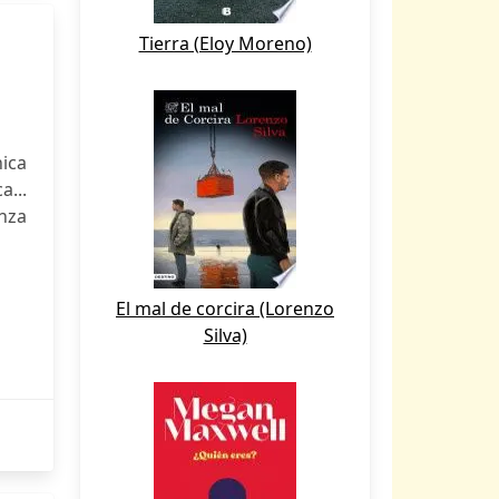
Tierra (Eloy Moreno)
nica
a...
enza
El mal de corcira (Lorenzo
Silva)