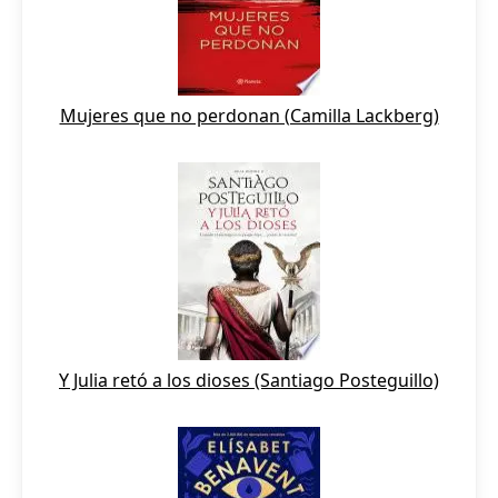
Mujeres que no perdonan (Camilla Lackberg)
Y Julia retó a los dioses (Santiago Posteguillo)