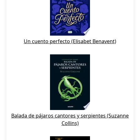
Un cuento perfecto (Elisabet Benavent)
Balada de pájaros cantores y serpientes (Suzanne
Collins)