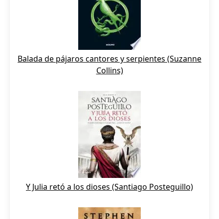
Balada de pájaros cantores y serpientes (Suzanne
Collins)
Y Julia retó a los dioses (Santiago Posteguillo)