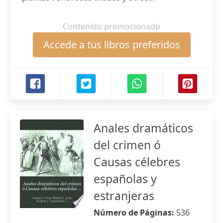
Contenido promocionado
Accede a tus libros preferidos
Anales dramáticos
del crimen ó
Causas célebres
españolas y
estranjeras
Número de Páginas:
536