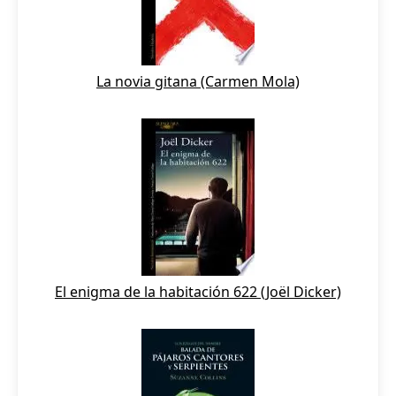
La novia gitana (Carmen Mola)
El enigma de la habitación 622 (Joël Dicker)