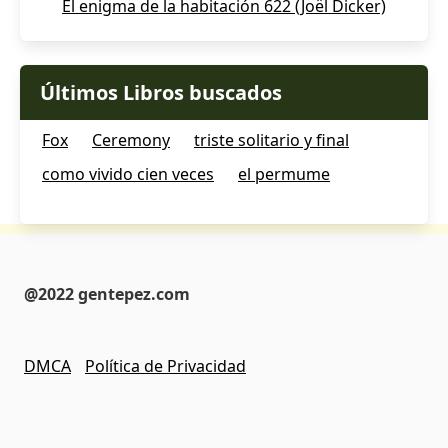
El enigma de la habitación 622 (Joël Dicker)
Últimos Libros buscados
Fox
Ceremony
triste solitario y final
como vivido cien veces
el permume
@2022 gentepez.com
DMCA
Política de Privacidad