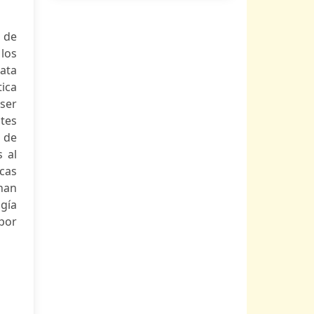
 de
los
rata
tica
ser
tes
o de
 al
cas
 han
gía
por