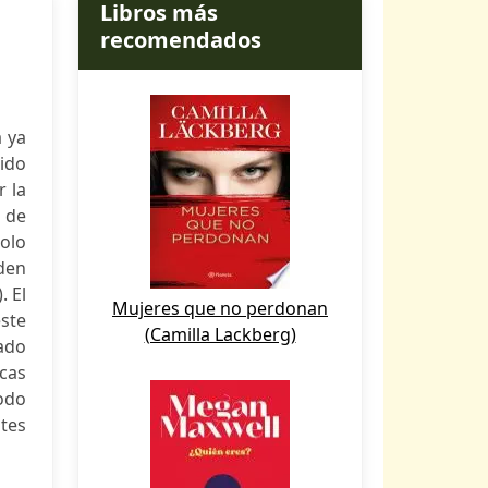
Libros más
recomendados
a ya
cido
r la
 de
solo
eden
. El
Mujeres que no perdonan
este
(Camilla Lackberg)
cado
icas
odo
ntes