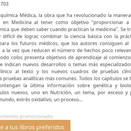
:
703
oquímica Médica, la obra que ha revolucionado la manera
 en Medicina al tener como objetivo "proporcionar a 
ímica que deben saber cuando practican la medicina". Se t
difícil de lograr, combinar la ciencia básica con la prác
para los futuros médicos, que los autores consiguen al 
o, a la vez que reducen el número de hechos poco relevan
a todo color, presenta objetivos de aprendizaje al comienz
e indican nuevos desarrollos o temas más especializados
línico al texto y los nuevos cuadros de pruebas clíni
s pruebas analíticas más comunes. Todos los capítulos se
ntengan la última información sobre genética y biolo
tulos nuevos, uno en Nutrición, un tema, por exceso y 
undo, estrés oxidativo, un proceso...
ontenido promocionado
 a tus libros preferidos