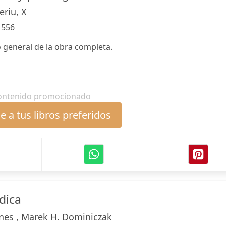
eriu, X
:
556
 general de la obra completa.
ontenido promocionado
 a tus libros preferidos
dica
nes , Marek H. Dominiczak