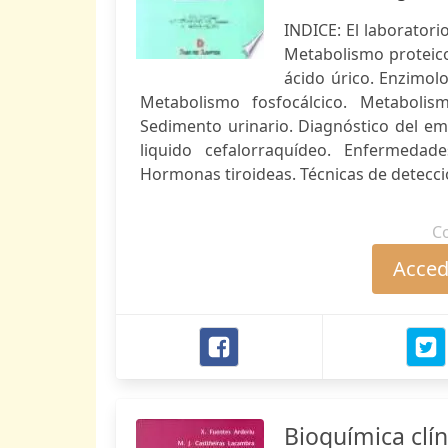
INDICE: El laboratori
Metabolismo proteico
ácido úrico. Enzimolo
Metabolismo fosfocálcico. Metabolis
Sedimento urinario. Diagnóstico del e
liquido cefalorraquídeo. Enfermedad
Hormonas tiroideas. Técnicas de detección
C
Accede
Bioquímica clín