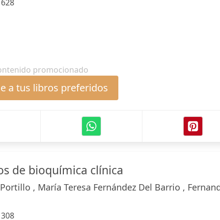
:
628
ontenido promocionado
 a tus libros preferidos
s de bioquímica clínica
Portillo , María Teresa Fernández Del Barrio , Fernan
:
308