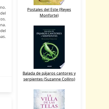
ono.
Postales del Este (Reyes
 del
Monforte)
tos.
na.
del
as.
Balada de pájaros cantores y
serpientes (Suzanne Collins)