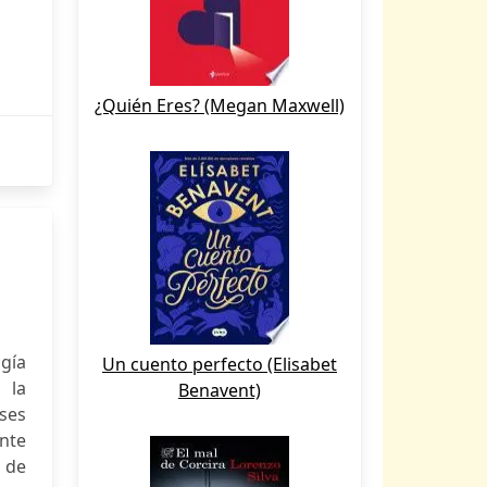
¿Quién Eres? (Megan Maxwell)
ogía
Un cuento perfecto (Elisabet
 la
Benavent)
ses
ente
n de