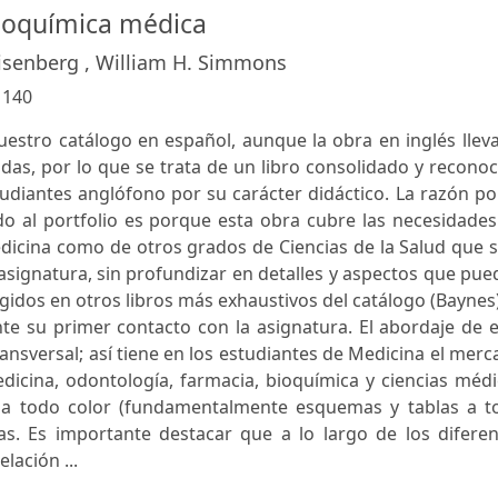
bioquímica médica
senberg , William H. Simmons
:
140
estro catálogo en español, aunque la obra en inglés llev
das, por lo que se trata de un libro consolidado y recono
udiantes anglófono por su carácter didáctico. La razón po
o al portfolio es porque esta obra cubre las necesidades
dicina como de otros grados de Ciencias de la Salud que 
 asignatura, sin profundizar en detalles y aspectos que pu
gidos en otros libros más exhaustivos del catálogo (Baynes)
iante su primer contacto con la asignatura. El abordaje de 
ansversal; así tiene en los estudiantes de Medicina el mer
dicina, odontología, farmacia, bioquímica y ciencias méd
 a todo color (fundamentalmente esquemas y tablas a t
cas. Es importante destacar que a lo largo de los difere
lación ...