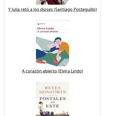
Y Julia retó a los dioses (Santiago Posteguillo)
A corazón abierto (Elvira Lindo)