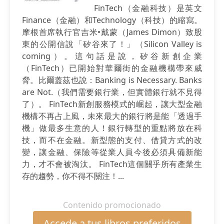
FinTech（金融科技）是英文
Finance（金融）和Technology（科技）的縮寫。
摩根首席執行官吉米•戴蒙（James Dimon）致股
東的公開信說「矽谷來了！」（Silicon Valley is
coming）。這句話是說，矽谷新創企業
（FinTech）已開始對華爾街的金融機構帶來威
脅。比爾蓋茲也說：Banking is Necessary. Banks
are Not.（我們需要銀行業，但實體銀行就不見得
了）。 FinTech新創服務模式的崛起，讓大型金融
機構不再占上風，未來最大的銀行將是能「透過手
機」做最多生意的人！銀行轉型的重點將放在科
技，而不在金融。新型態的支付、借貸方式的改
變，讓金融、保險等從業人員今後必須具備新能
力，才不會被淘汰。 FinTech這個關乎所有產業生
存的趨勢，你不得不關注！...
Contenido promocionado
Accede a tus libros preferidos