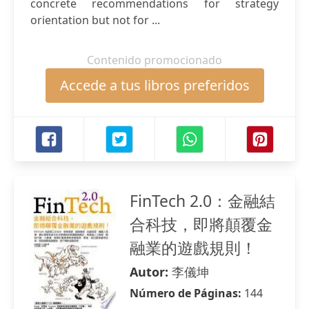
concrete recommendations for strategy
orientation but not for ...
Contenido promocionado
Accede a tus libros preferidos
FinTech 2.0：金融結
合科技，即將顛覆金
融業的遊戲規則！
Autor:
李儀坤
Número de Páginas:
144