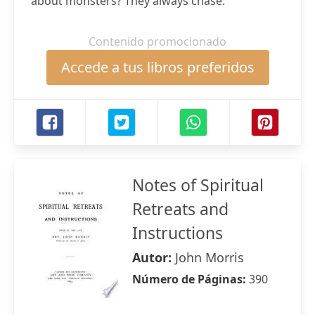
about monsters? They always chase.
Contenido promocionado
Accede a tus libros preferidos
Notes of Spiritual
Retreats and
Instructions
Autor:
John Morris
Número de Páginas:
390