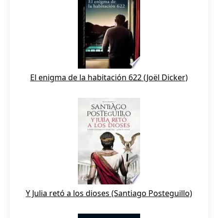
El enigma de la habitación 622 (Joël Dicker)
Y Julia retó a los dioses (Santiago Posteguillo)