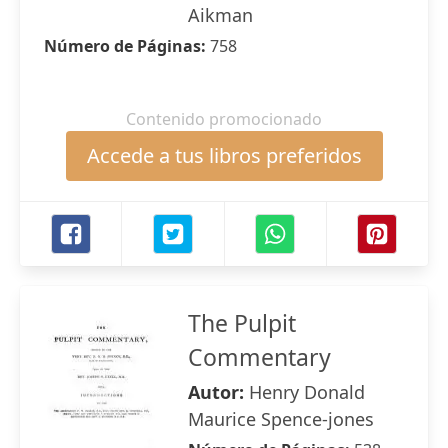
Aikman
Número de Páginas:
758
Contenido promocionado
Accede a tus libros preferidos
The Pulpit
Commentary
Autor:
Henry Donald
Maurice Spence-jones