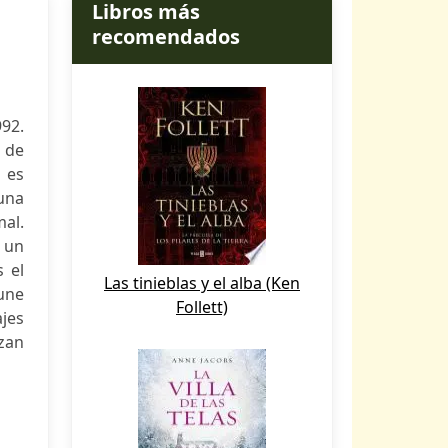
Libros más
recomendados
92.
 de
 es
 una
mal.
 un
 el
Las tinieblas y el alba (Ken
 une
Follett)
jes
zan