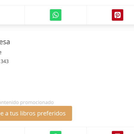
cesa
e
:
343
ontenido promocionado
 a tus libros preferidos