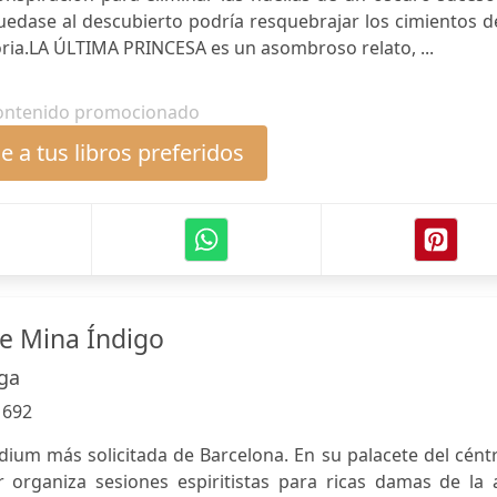
edase al descubierto podría resquebrajar los cimientos d
oria.LA ÚLTIMA PRINCESA es un asombroso relato, ...
ontenido promocionado
 a tus libros preferidos
de Mina Índigo
aga
:
692
dium más solicitada de Barcelona. En su palacete del cént
organiza sesiones espiritistas para ricas damas de la a