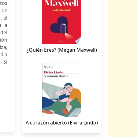
tos
 de
, el
a la
 del
sión
iza,
¿Quién Eres? (Megan Maxwell)
rá a
. Si
A corazón abierto (Elvira Lindo)