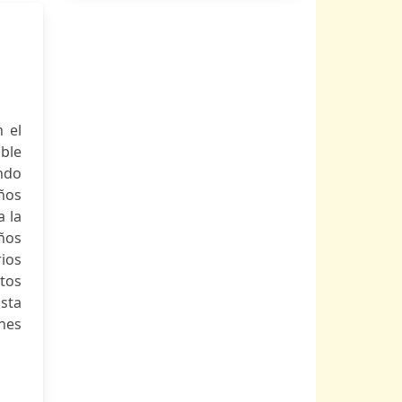
 el
ble
ando
años
a la
ños
rios
tos
osta
nes