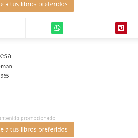
 a tus libros preferidos
cesa
eeman
:
365
ontenido promocionado
 a tus libros preferidos