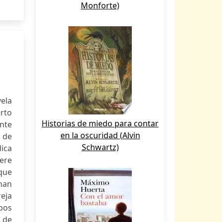
Monforte)
vela
rto
Historias de miedo para contar
ente
en la oscuridad (Alvin
s de
Schwartz)
ica
ere
que
han
reja
bos
o de