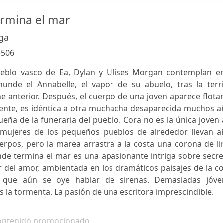
ermina el mar
aga
:
506
pueblo vasco de Ea, Dylan y Ulises Morgan contemplan en
unde el Annabelle, el vapor de su abuelo, tras la terri
e anterior. Después, el cuerpo de una joven aparece flot
amente, es idéntica a otra muchacha desaparecida muchos 
ueña de la funeraria del pueblo. Cora no es la única joven 
 mujeres de los pequeños pueblos de alrededor llevan a
rpos, pero la marea arrastra a la costa una corona de li
de termina el mar es una apasionante intriga sobre secre
r del amor, ambientada en los dramáticos paisajes de la c
a que aún se oye hablar de sirenas. Demasiadas jóve
 la tormenta. La pasión de una escritora imprescindible.
ontenido promocionado