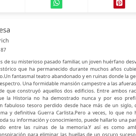
cesa
rich
:
87
s de su misterioso pasado familiar, un joven huérfano des
histórico que ha permanecido durante muchos años cubie
ido.Un fantasmal teatro abandonado y en ruinas donde la g
 espectro. Una formidable mansión campestre a las afuera
de que construyó aquellos dos edificios. Entre ambos rad
ue la Historia no ha demostrado nunca y por eso prefi
 un fabuloso tesoro perdido desde hace más de un siglo, 
ma y definitiva Guerra Carlista.Pero a veces, lo que no 
toda su información y conocimiento, puede hallarlo una pa
do entre las ruinas de la memoria.Y así es como am
onspiración para eliminar las huellas de un oscuro suces