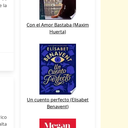
e la
Con el Amor Bastaba (Maxim
Huerta)
Un cuento perfecto (Elisabet
Benavent)
rico
lta