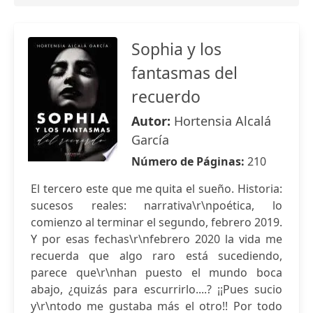
Sophia y los
fantasmas del
recuerdo
Autor:
Hortensia Alcalá
García
Número de Páginas:
210
El tercero este que me quita el sueño. Historia:
sucesos reales: narrativa\r\npoética, lo
comienzo al terminar el segundo, febrero 2019.
Y por esas fechas\r\nfebrero 2020 la vida me
recuerda que algo raro está sucediendo,
parece que\r\nhan puesto el mundo boca
abajo, ¿quizás para escurrirlo....? ¡¡Pues sucio
y\r\ntodo me gustaba más el otro!! Por todo