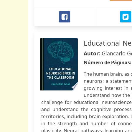
Educational Ne
Autor:
Giancarlo G
Número de Páginas
The human brain, as 
neurons; a statement
growing interest in 
understand how the b
challenge for educational neuroscience 
and understand the cognitive proces
territories, including brain exploration
in the strength and number of connec
plasticity. Neural pathways, learning 