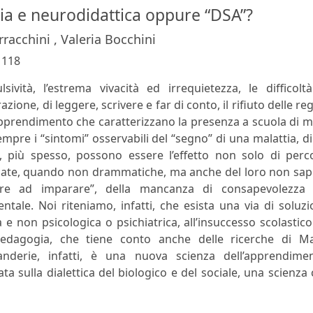
 e neurodidattica oppure “DSA”?
acchini , Valeria Bocchini
:
118
ulsività, l’estrema vivacità ed irrequietezza, le difficolt
zione, di leggere, scrivere e far di conto, il rifiuto delle re
apprendimento che caratterizzano la presenza a scuola di m
mpre i “sintomi” osservabili del “segno” di una malattia, d
 più spesso, possono essere l’effetto non solo di perco
ggiate, quando non drammatiche, ma anche del loro non sa
re ad imparare”, della mancanza di consapevolezza 
ntale. Noi riteniamo, infatti, che esista una via di soluz
 non psicologica o psichiatrica, all’insuccesso scolastic
dagogia, che tiene conto anche delle ricerche di Ma
derie, infatti, è una nuova scienza dell’apprendimen
ta sulla dialettica del biologico e del sociale, una scienza