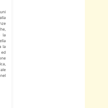
cuni
alla
enze
che,
 la
ella
a la
 ed
ione
ica,
rale
 nel