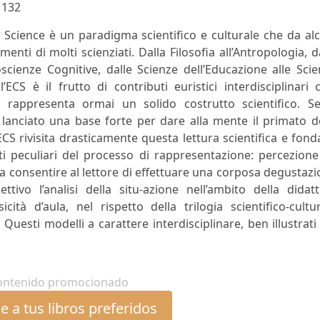
:
132
 Science è un paradigma scientifico e culturale che da al
nti di molti scienziati. Dalla Filosofia all’Antropologia, d
scienze Cognitive, dalle Scienze dell’Educazione alle Sci
’ECS è il frutto di contributi euristici interdisciplinari 
 rappresenta ormai un solido costrutto scientifico. Se
ha lanciato una base forte per dare alla mente il primato d
CS rivisita drasticamente questa lettura scientifica e fond
i peculiari del processo di rappresentazione: percezione
e a consentire al lettore di effettuare una corposa degustaz
ttivo l’analisi della situ-azione nell’ambito della didatt
icità d’aula, nel rispetto della trilogia scientifico-cultu
uesti modelli a carattere interdisciplinare, ben illustrati
ontenido promocionado
 a tus libros preferidos