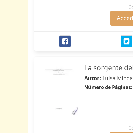
C
Accede
La sorgente de
Autor:
Luisa Minga
Número de Páginas
C