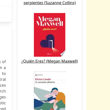
serpientes (Suzanne Collins)
¿Quién Eres? (Megan Maxwell)
k of
en a
 to
tral
ices
rch
nges
tic
red