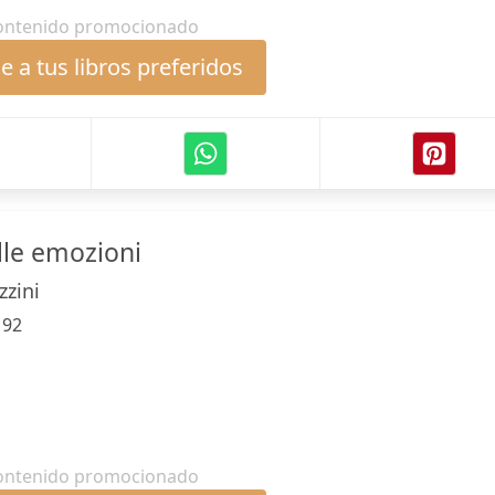
ontenido promocionado
 a tus libros preferidos
lle emozioni
zzini
:
92
ontenido promocionado