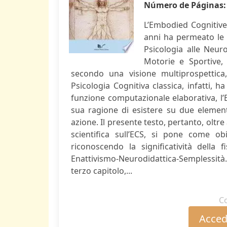
Número de Páginas
L’Embodied Cognitive
anni ha permeato le me
Psicologia alle Neuro
Motorie e Sportive, l
secondo una visione multiprospettica,
Psicologia Cognitiva classica, infatti, 
funzione computazionale elaborativa, l’E
sua ragione di esistere su due element
azione. Il presente testo, pertanto, oltr
scientifica sull’ECS, si pone come obie
riconoscendo la significatività della fis
Enattivismo-Neurodidattica-Semplessità. Q
terzo capitolo,...
C
Accede