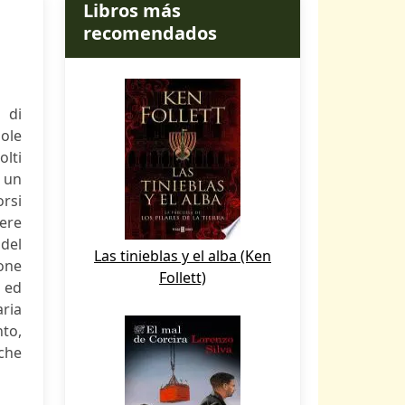
Libros más
recomendados
à di
gole
olti
i un
rsi
pere
del
Las tinieblas y el alba (Ken
ione
Follett)
o ed
ria
to,
 che