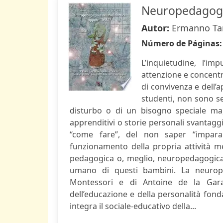
Neuropedagogia
Autor:
Ermanno Tarr
Número de Páginas
L’inquietudine, l’imp
attenzione e concentra
di convivenza e dell’
studenti, non sono se
disturbo o di un bisogno speciale ma,
apprenditivi o storie personali svanta
“come fare”, del non saper “impara
funzionamento della propria attività me
pedagogica o, meglio, neuropedagogica e
umano di questi bambini. La neurope
Montessori e di Antoine de la Garan
dell’educazione e della personalità fonda
integra il sociale-educativo della...