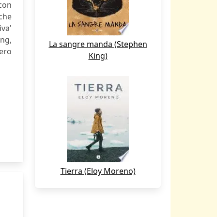
 con
 che
iva'
ing,
La sangre manda (Stephen
vero
King)
Tierra (Eloy Moreno)