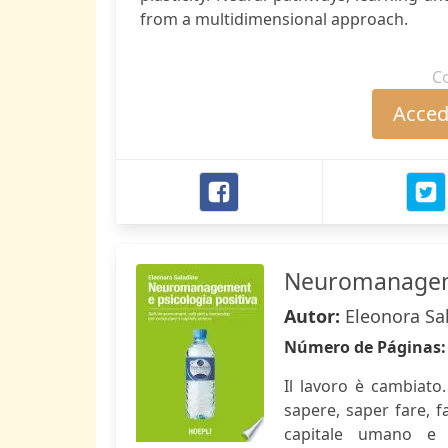
from a multidimensional approach.
C
Accede
Neuromanageme
Autor:
Eleonora Sa
Número de Páginas
Il lavoro è cambiato
sapere, saper fare, f
capitale umano e 