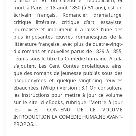
prairial an VII du calendrier républicain), et
mort à Paris le 18 août 1850 (à 51 ans), est un
écrivain français. Romancier, dramaturge,
critique littéraire, critique d'art, essayiste,
journaliste et imprimeur, il a laissé l'une des
plus imposantes œuvres romanesques de la
littérature française, avec plus de quatre-vingt-
dix romans et nouvelles parus de 1829 à 1855,
réunis sous le titre La Comédie humaine. À cela
s'ajoutent Les Cent Contes drolatiques, ainsi
que des romans de jeunesse publiés sous des
pseudonymes et quelque vingt-cinq œuvres
ébauchées. (Wikip.) Version : 3.1 On consultera
les instructions pour mettre à jour ce volume
sur le site lci-eBooks, rubrique "Mettre à jour
les livres" CONTENU DE CE VOLUME
INTRODUCTION LA COMÉDIE HUMAINE AVANT-
PROPOS...