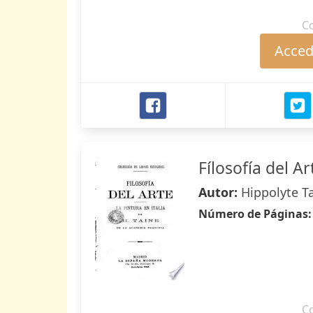
C
Accede
Fílosofía del Ar
Autor:
Hippolyte T
Número de Páginas
C