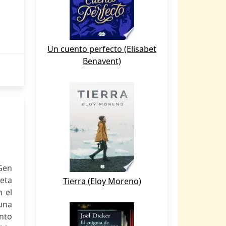
Un cuento perfecto (Elisabet
Benavent)
Gen
ceta
Tierra (Eloy Moreno)
 el
 una
ento