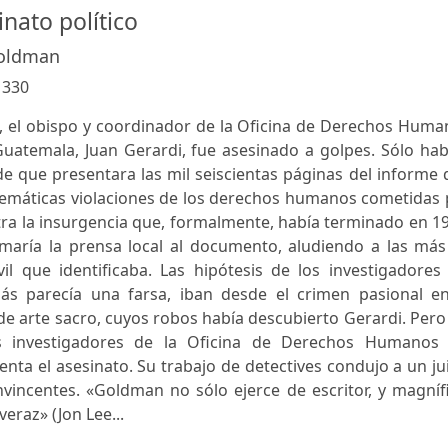
inato político
Goldman
:
330
98, el obispo y coordinador de la Oficina de Derechos Hum
uatemala, Juan Gerardi, fue asesinado a golpes. Sólo hab
e que presentara las mil seiscientas páginas del informe
emáticas violaciones de los derechos humanos cometidas 
ntra la insurgencia que, formalmente, había terminado en 1
amaría la prensa local al documento, aludiendo a las más
il que identificaba. Las hipótesis de los investigadores
ás parecía una farsa, iban desde el crimen pasional en
de arte sacro, cuyos robos había descubierto Gerardi. Pero
s investigadores de la Oficina de Derechos Humanos 
nta el asesinato. Su trabajo de detectives condujo a un ju
incentes. «Goldman no sólo ejerce de escritor, y magnífi
eraz» (Jon Lee...