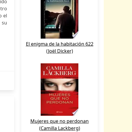
ido
ntro
o el
 su
El enigma de la habitación 622
(Joël Dicker)
Mujeres que no perdonan
(Camilla Lackberg)