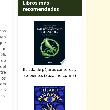
Libros más
recomendados
anos
ían
 que
por
996.
 de
 del
Balada de pájaros cantores y
tre
serpientes (Suzanne Collins)
 los
del
icio
co,