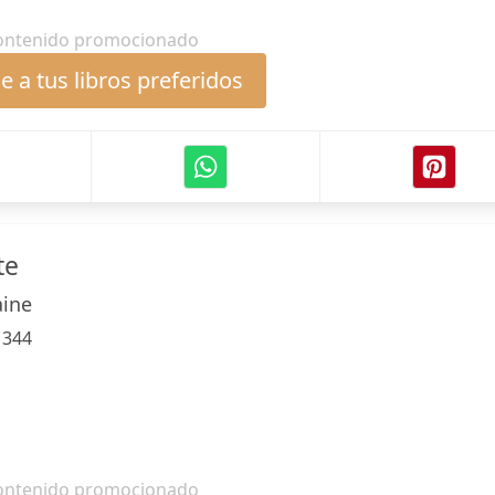
ontenido promocionado
 a tus libros preferidos
te
aine
:
344
ontenido promocionado