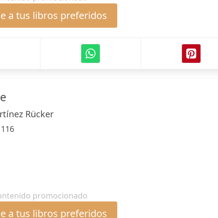
 a tus libros preferidos
te
rtínez Rücker
:
116
ontenido promocionado
 a tus libros preferidos