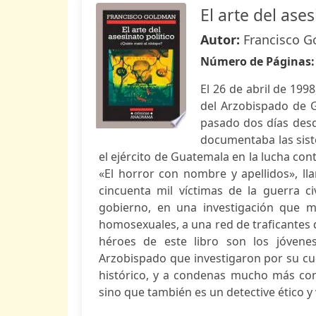
El arte del ases
Autor:
Francisco 
Número de Páginas
El 26 de abril de 19
del Arzobispado de G
pasado dos días desd
documentaba las sist
el ejército de Guatemala en la lucha co
«El horror con nombre y apellidos», ll
cincuenta mil víctimas de la guerra civ
gobierno, en una investigación que m
homosexuales, a una red de traficantes 
héroes de este libro son los jóvene
Arzobispado que investigaron por su cue
histórico, y a condenas mucho más conv
sino que también es un detective ético y v