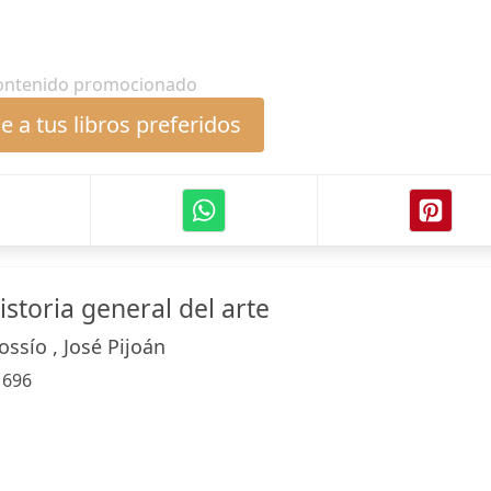
ontenido promocionado
 a tus libros preferidos
storia general del arte
ssío , José Pijoán
:
696