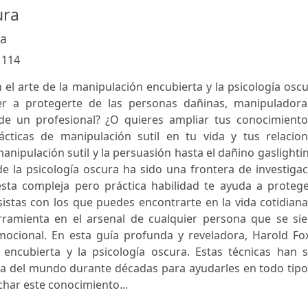
ura
gia
:
114
el arte de la manipulación encubierta y la psicología osc
er a protegerte de las personas dañinas, manipuladora
de un profesional? ¿O quieres ampliar tus conocimiento
ácticas de manipulación sutil en tu vida y tus relacion
manipulación sutil y la persuasión hasta el dañino gaslighti
e la psicología oscura ha sido una frontera de investiga
ta compleja pero práctica habilidad te ayuda a protege
sistas con los que puedes encontrarte en la vida cotidiana
ramienta en el arsenal de cualquier persona que se sie
mocional. En esta guía profunda y reveladora, Harold Fox
 encubierta y la psicología oscura. Estas técnicas han s
ncia del mundo durante décadas para ayudarles en todo tip
char este conocimiento...