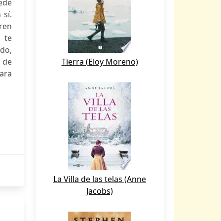
ede
 sí.
ren
 te
do,
z de
Tierra (Eloy Moreno)
para
La Villa de las telas (Anne
Jacobs)