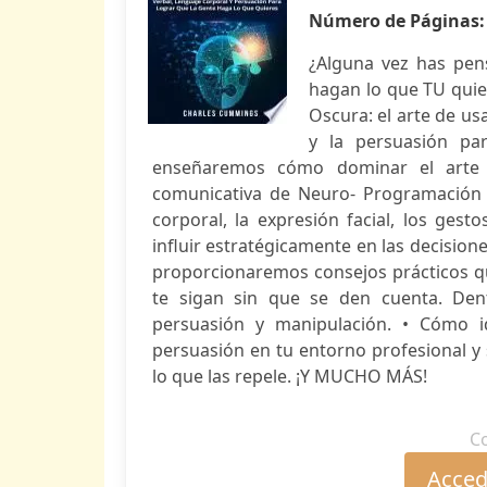
Número de Páginas
¿Alguna vez has pens
hagan lo que TU quier
Oscura: el arte de us
y la persuasión pa
enseñaremos cómo dominar el arte 
comunicativa de Neuro- Programación lin
corporal, la expresión facial, los ge
influir estratégicamente en las decisio
proporcionaremos consejos prácticos qu
te sigan sin que se den cuenta. Dent
persuasión y manipulación. • Cómo id
persuasión en tu entorno profesional y s
lo que las repele. ¡Y MUCHO MÁS!
C
Accede