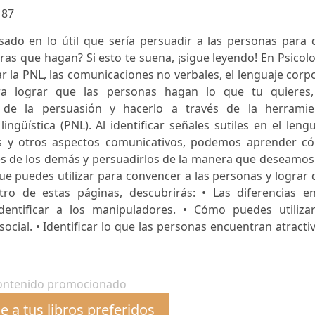
:
87
ado en lo útil que sería persuadir a las personas para 
as que hagan? Si esto te suena, ¡sigue leyendo! En Psicol
ar la PNL, las comunicaciones no verbales, el lenguaje corp
ra lograr que las personas hagan lo que tu quieres,
de la persuasión y hacerlo a través de la herramie
güística (PNL). Al identificar señales sutiles en el leng
stos y otros aspectos comunicativos, podemos aprender c
nes de los demás y persuadirlos de la manera que deseamos
e puedes utilizar para convencer a las personas y lograr
ro de estas páginas, descubrirás: • Las diferencias en
entificar a los manipuladores. • Cómo puedes utilizar
ocial. • Identificar lo que las personas encuentran atracti
ontenido promocionado
 a tus libros preferidos