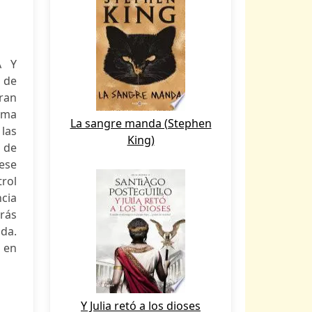
A Y
 de
ran
ema
La sangre manda (Stephen
las
King)
o de
ese
rol
ncia
drás
ida.
a en
Y Julia retó a los dioses