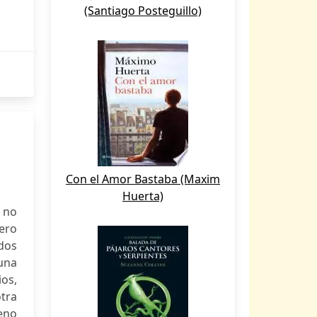
(Santiago Posteguillo)
Con el Amor Bastaba (Maxim
Huerta)
s no
Pero
odos
 una
os,
otra
ueno