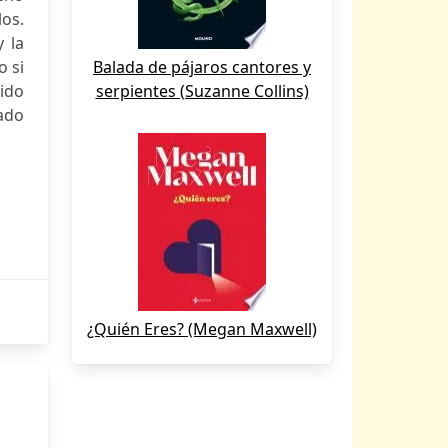
os.
y la
o si
Balada de pájaros cantores y
cido
serpientes (Suzanne Collins)
iado
¿Quién Eres? (Megan Maxwell)