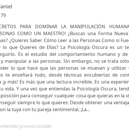
aniel
:
79
ECRETOS PARA DOMINAR LA MANIPULACIÓN HUMAN
RSONAS COMO UN MAESTRO! ¿Buscas una Forma Nueva
nas? ¿Quieres Saber Cómo Leer a las Personas Como si Fue
r lo que Quieres de Ellas? La Psicología Oscura es un t
eguirlo. Es el estudio del comportamiento humano y de 
ar y manipular a las personas. Sin embargo, no se trata sól
ender lo que hace que las personas se muevan y utilizar 
bro te enseñará todo, desde técnicas encubiertas de cont
a ¡y más! Es más que una lectura increíble. Es una experie
tu vida. Y una vez que entiendas la Psicología Oscura, ten
posición para conseguir cualquier cosa que quieras en la v
conseguir siempre lo que quieres: Desde obtener una ventaj
on la tuya con tu pareja sentimental, ¡La...
ontenido promocionado