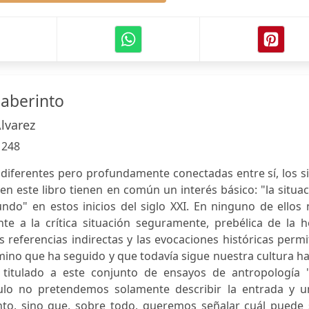
laberinto
lvarez
:
248
 diferentes pero profundamente conectadas entre sí, los s
 este libro tienen en común un interés básico: "la situa
do" en estos inicios del siglo XXI. En ninguno de ellos 
te a la crítica situación seguramente, prebélica de la h
s referencias indirectas y las evocaciones históricas perm
mino que ha seguido y que todavía sigue nuestra cultura h
titulado a este conjunto de ensayos de antropología "
ítulo no pretendemos solamente describir la entrada y u
into, sino que, sobre todo, queremos señalar cuál puede 