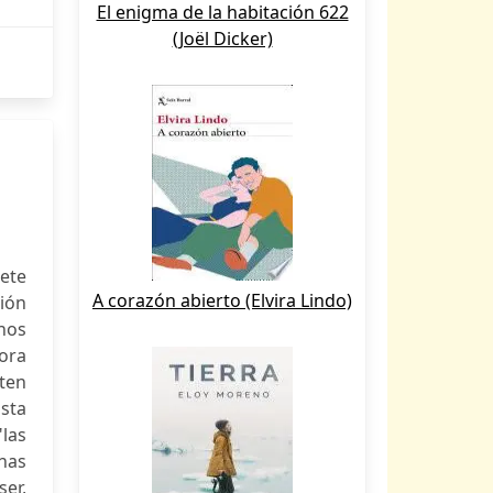
El enigma de la habitación 622
(Joël Dicker)
iete
A corazón abierto (Elvira Lindo)
ción
nos
ora
iten
asta
las
nas
ser,