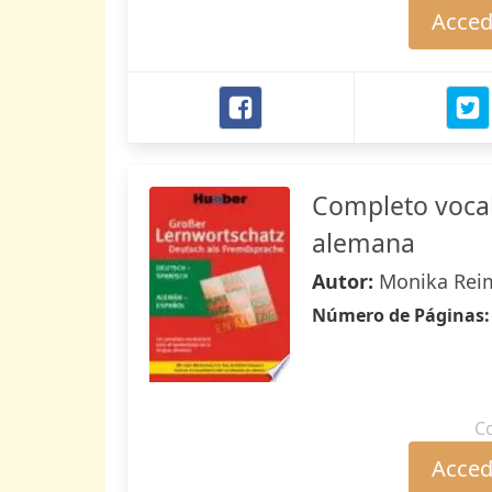
Accede
Completo vocab
alemana
Autor:
Monika Reim
Número de Páginas
C
Accede