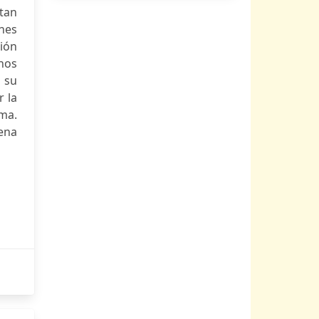
ctan
nnes
ión
 nos
 su
r la
rma.
ena