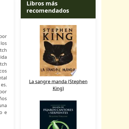
Libros más
recomendados
 por
los
tch
uida
tch
cos
tal
La sangre manda (Stephen
es.
King)
 por
ños
una
o e